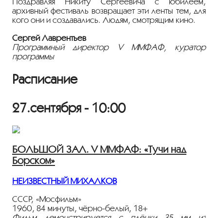
Поздравляя Никиту Сергеевича с юбилеем,
архивный фестиваль возвращает эти ленты тем, для
кого они и создавались. Людям, смотрящим кино.
Сергей Лаврентьев
Программный директор V ММФАФ, куратор
программы
Расписание
27.сентября - 10:00
БОЛЬШОЙ ЗАЛ. V ММФАФ: «Тучи над
Борском»
НЕИЗВЕСТНЫЙ МИХАЛКОВ
СССР, «Мосфильм»
1960, 84 минуты, чёрно-белый, 18+
Фильм демонстрируется с плёнки 35 мм из