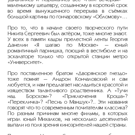
маленькому шедевру, созданному в короткий срок
во время вынужденного перерыва в съёмках
большой картины по гончаровскому «Обломову»…
Про то, что в начале своего творческого пути
Никита Сергеевич был актёром, тоже многие знают.
У всех в памяти кадры прелестной ленты Георгия
Данелии «Я шагаю по Москве» — юный
романтичный парнишка, поющий в вестибюле и на
эскалаторе только что открытой станции метро
«Университет».
Про поставленное братом «Дворянское гнездо»
тоже помнят — Андрон Кончаловский и сам
любуется, и нам предлагает насладиться красотой и
изяществом талантливого родственника. А «Тучи
над Борском»? «Приключения Кроша»?
«Перекличка»? «Песнь о Маншук»?.. Эти названия
говорят что-то современным почитателям классика?
По разным причинам многие фильмы, в которых
играл юный Михалков, на несколько десятилетий
выпали из поля зрения кинозрителей нашей страны.