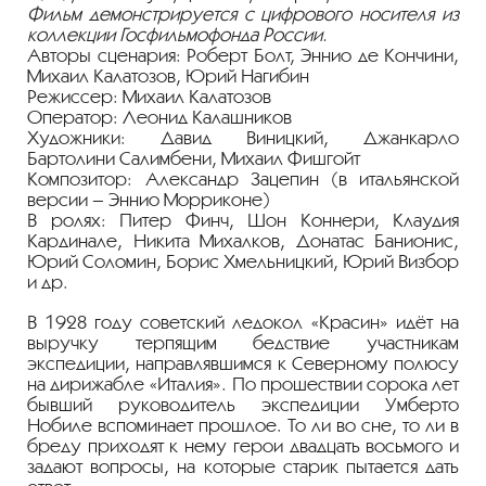
Фильм демонстрируется с цифрового носителя из
коллекции Госфильмофонда России.
Авторы сценария: Роберт Болт, Эннио де Кончини,
Михаил Калатозов, Юрий Нагибин
Режиссер: Михаил Калатозов
Оператор: Леонид Калашников
Художники: Давид Виницкий, Джанкарло
Бартолини Салимбени, Михаил Фишгойт
Композитор: Александр Зацепин (в итальянской
версии – Эннио Морриконе)
В ролях: Питер Финч, Шон Коннери, Клаудия
Кардинале, Никита Михалков, Донатас Банионис,
Юрий Соломин, Борис Хмельницкий, Юрий Визбор
и др.
В 1928 году советский ледокол «Красин» идёт на
выручку терпящим бедствие участникам
экспедиции, направлявшимся к Северному полюсу
на дирижабле «Италия». По прошествии сорока лет
бывший руководитель экспедиции Умберто
Нобиле вспоминает прошлое. То ли во сне, то ли в
бреду приходят к нему герои двадцать восьмого и
задают вопросы, на которые старик пытается дать