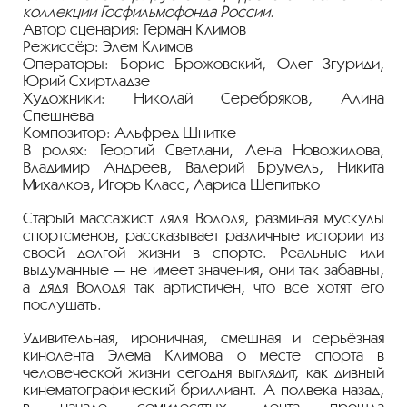
коллекции Госфильмофонда России.
Автор сценария: Герман Климов
Режиссёр: Элем Климов
Операторы: Борис Брожовский, Олег Згуриди,
Юрий Схиртладзе
Художники: Николай Серебряков, Алина
Спешнева
Композитор: Альфред Шнитке
В ролях: Георгий Светлани, Лена Новожилова,
Владимир Андреев, Валерий Брумель, Никита
Михалков, Игорь Класс, Лариса Шепитько
Старый массажист дядя Володя, разминая мускулы
спортсменов, рассказывает различные истории из
своей долгой жизни в спорте. Реальные или
выдуманные — не имеет значения, они так забавны,
а дядя Володя так артистичен, что все хотят его
послушать.
Удивительная, ироничная, смешная и серьёзная
кинолента Элема Климова о месте спорта в
человеческой жизни сегодня выглядит, как дивный
кинематографический бриллиант. А полвека назад,
в начале семидесятых, лента прошла