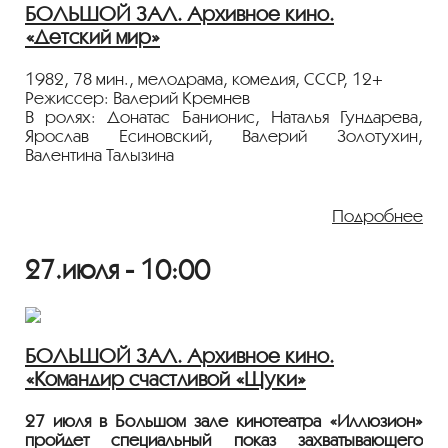
БОЛЬШОЙ ЗАЛ. Архивное кино.
Лента представлена в рамках программы
«Детский мир»
«ПЕРСОНА. Донатас Банионис»
.
1982, 78 мин., мелодрама, комедия, СССР, 12+
Режиссер: Валерий Кремнев
В ролях: Донатас Банионис, Наталья Гундарева,
Ярослав Есиновский, Валерий Золотухин,
Валентина Талызина
Немолодой ювелир влюбляется в славную
женщину. Она же, одна воспитывая сына, не
Подробнее
спешит ответить поклоннику взаимностью.
Предновогодние хлопоты помогают им лучше
27.июля - 10:00
узнать друг друга и удостовериться в том, что
втроем они будут вполне счастливы.
Показ пройдёт с 35-мм плёнки из коллекции
Госфильмофонда России.
БОЛЬШОЙ ЗАЛ. Архивное кино.
«Командир счастливой «Щуки»
Лента представлена в рамках программы
«ПЕРСОНА. Валентина Талызина»
.
27 июля в Большом зале кинотеатра «Иллюзион»
пройдет специальный показ захватывающего