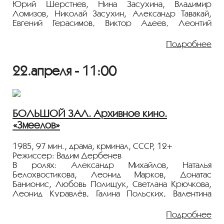
Юрий Шерстнев, Нина Засухина, Владимир
Ломизов, Николай Засухин, Александр Тавакай,
Евгений Герасимов, Виктор Адеев, Леонтий
Полохов
Подробнее
По мотивам одноименного романа Олега Куваева.
Фильм рассказывает о геологах-золотоискателях,
22.апреля - 11:00
их жизни, полной напряжения и риска. Крайний
север. Управлением треста "Северстрой"
принимается решение прикрыть Территорию, где
идут поиски уже ненужного олова. Директор
Чиннов предлагает заняться разведкой
БОЛЬШОЙ ЗАЛ. Архивное кино.
золотоносного месторождения - это сохранит
«Змеелов»
Территорию. Неизбывная жажда творчества и
увлеченность делом помогают Чиннову работать на
пределе возможностей, и его не пугает даже то,
1985, 97 мин., драма, крминал, СССР, 12+
что в случае неудачи он может потерять все…
Режиссер: Вадим Дербенев
В ролях: Александр Михайлов, Наталья
Показ пройдёт с плёнки 35 мм из коллекции
Белохвостикова, Леонид Марков, Донатас
Госфильмофонда России.
Банионис, Любовь Полищук, Светлана Крючкова,
Леонид Куравлёв, Галина Польских, Валентина
Лента представлена в рамках программы
Титова, Виктор Шульгин
«ПЕРСОНА. Донатас Банионис»
.
Подробнее
Классическая криминальная драма про