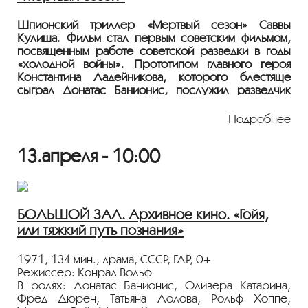
Шпионский триллер «Мертвый сезон» Саввы
Кулиша. Фильм стал первым советским фильмом,
посвященным работе советской разведки в годы
«холодной войны». Прототипом главного героя
Константина Ладейникова, которого блестяще
сыграл Донатас Банионис, послужил разведчик
Конон Молодой. Он же под псевдонимом выступил
одним из консультантов фильма, а в начале картины
Подробнее
со вступительным словом появляется еще один
советский разведчик, Рудольф Абель,
13.апреля - 10:00
разоблаченный в США и обмененный на пилота
Фрэнсиса Гэри Пауэрса. Все материалы для
работы сценарист Владимир Вайншток получал
напрямую из КГБ. Всё это придало бесспорной
достоверности сюжету, но отдельно следует
БОЛЬШОЙ ЗАЛ. Архивное кино. «Гойя,
отметить мастерство Кулиша, который создал
или тяжкий путь познания»
из будней разведчика холодную и лаконичную
экзистенциальную драму.
1971, 134 мин., драма, СССР, ГДР, 0+
1968, 138 мин., криминальная драма, приключения,
Режиссер: Конрад Вольф
СССР, 0+
В ролях: Донатас Банионис, Оливера Катарина,
Режиссер: Савва Кулиш
Фред Дюрен, Татьяна Лолова, Рольф Хоппе,