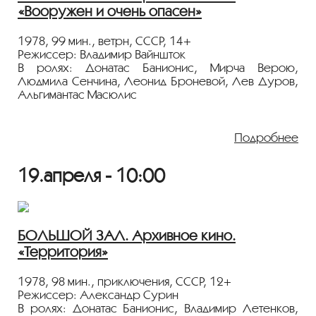
«Вооружен и очень опасен»
Госфильмофонда России.
Лента представлена в рамках программы
1978, 99 мин., ветрн, СССР, 14+
«ПЕРСОНА. Донатас Банионис»
.
Режиссер: Владимир Вайншток
В ролях: Донатас Банионис, Мирча Верою,
Людмила Сенчина, Леонид Броневой, Лев Дуров,
Альгимантас Масюлис
Дикий Запад. Старатель Габриэль Конрой находит
нефть на своем участке и познает и счастье, и
Подробнее
разочарование, и опасность, и отчаяние. Советский
вестерн с великолепным актерским составом.
19.апреля - 10:00
Показ пройдёт с 35-мм плёнки из коллекции
Госфильмофонда России.
Лента представлена в рамках программы
БОЛЬШОЙ ЗАЛ. Архивное кино.
«ПЕРСОНА. Донатас Банионис»
.
«Территория»
1978, 98 мин., приключения, СССР, 12+
Режиссер: Александр Сурин
В ролях: Донатас Банионис, Владимир Летенков,