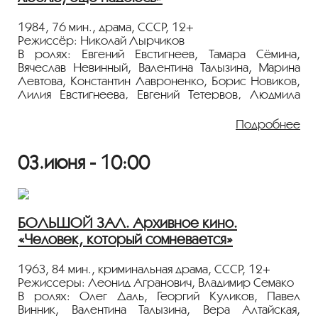
«ПЕРСОНА. Валентина Талызина»
.
1984, 76 мин., драма, СССР, 12+
Режиссёр: Николай Лырчиков
В ролях: Евгений Евстигнеев, Тамара Сёмина,
Вячеслав Невинный, Валентина Талызина, Марина
Левтова, Константин Лавроненко, Борис Новиков,
Лилия Евстигнеева, Евгений Тетервов, Людмила
Гладунко
Подробнее
Всю свою жизнь герой фильма любил одну
женщину. Но она замужем, мать взрослых детей,
03.июня - 10:00
бабушка. С ее замужеством он смирился и был все
эти годы преданным другом. Пройдет время - и
однажды в новогодний вечер она постучит в его
дверь...
БОЛЬШОЙ ЗАЛ. Архивное кино.
Показ пройдёт с плёнки 35 мм из коллекции
«Человек, который сомневается»
Госфильмофонда России.
Лента представлена в рамках программы
1963, 84 мин., криминальная драма, СССР, 12+
«ПЕРСОНА. Валентина Талызина»
.
Режиссеры: Леонид Агранович, Владимир Семако
В ролях: Олег Даль, Георгий Куликов, Павел
Винник, Валентина Талызина, Вера Алтайская,