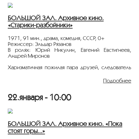
БОЛЬШОЙ ЗАЛ. Архивное кино.
«Старики-разбойники»
1971, 91 мин., драма, комедия, СССР, 0+
Режиссер: Эльдар Рязанов
В ролях: Юрий Никулин, Евгений Евстигнеев,
Андрей Миронов
Харизматичная пожилая пара друзей, следователь
прокуратуры Мячиков и инженер Воробьев,
решают провернуть идеальное преступление.
Подробнее
Цель – не жажда наживы, а возможность раскрыть
его и доказать, что Мячикову еще рано уходить на
22.января - 10:00
пенсию.
Показ пройдёт с плёнки 35 мм из коллекции
Госфильмофонда России.
БОЛЬШОЙ ЗАЛ. Архивное кино. «Пока
Лента представлена в рамках программы
стоят горы...»
«ПЕРСОНА. Валентина Талызина»
.