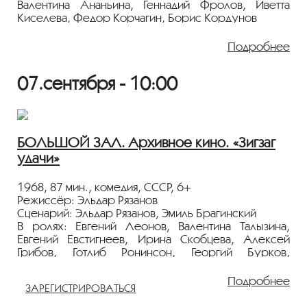
Валентина Ананьина, Геннадий Фролов, Иветта
Киселева, Федор Корчагин, Борис Кордунов
Следователю Лекареву поручено выехать в
Подробнее
далекий сибирский город и заново расследовать
дело об убийстве десятиклассницы, так как
07.сентября - 10:00
виновность осужденного Бориса Дуленко
вызывает сомнение. Путем длительных и сложных
поисков Лекареву удается установить
непричастность к убийству осужденного и найти
настоящих убийц.
БОЛЬШОЙ ЗАЛ. Архивное кино. «Зигзаг
удачи»
Показ пройдёт с плёнки 35 мм из коллекции
Госфильмофонда России.
1968, 87 мин., комедия, СССР, 6+
Лента представлена в рамках
Режиссёр: Эльдар Рязанов
программы
«ПЕРСОНА. Олег Даль».
Сценарий: Эльдар Рязанов, Эмиль Брагинский
В ролях: Евгений Леонов, Валентина Талызина,
Евгений Евстигнеев, Ирина Скобцева, Алексей
Грибов, Готлиб Ронинсон, Георгий Бурков,
Валентина Теличкина, Светлана Старикова, Борис
Суслов
Подробнее
ЗАРЕГИСТРИРОВАТЬСЯ
Молодой фотограф Володя Орешников выигрывает