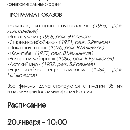
ознакомительные серии.
ПРОГРАММА ПОКАЗОВ
«Человек, который сомневается»
(1963, реж.
Л.Агранович)
«Зигзаг удачи»
(1968, реж. Э.Рязанов)
«Старики-разбойники»
(1971, реж. Э.Рязанов)
«Пока стоят горы»
(1976, реж. В.Михайлов)
«Женитьба»
(1977, реж. В.Мельников)
«Вечерний лабиринт»
(1980, реж. Б.Бушмелев)
«Детский мир»
(1982, реж. В.Кремнев)
«Еще люблю, еще надеюсь»
(1984, реж.
Н.Лырчиков)
Все фильмы демонстрируются с пленки 35 мм
из коллекции Госфильмофонда России.
Расписание
20.января - 10:00