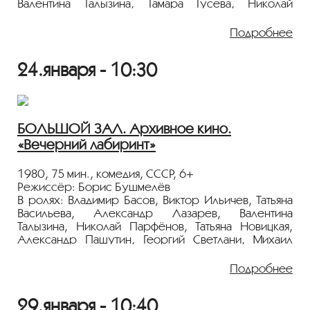
Валентина Талызина, Тамара Гусева, Николай
Пеньков
Подробнее
Фильм снят по одноименной пьесе Николая Гоголя.
24.января - 10:30
Поддавшись уговорам приятеля, надворный
советник Подколесин сватается к купеческой
дочери. Но перед венчанием в самый последний
момент горе-жених спасается бегством.
БОЛЬШОЙ ЗАЛ. Архивное кино.
Показ пройдёт с плёнки 35 мм из коллекции
«Вечерний лабиринт»
Госфильмофонда России.
Лента представлена в рамках программы
1980, 75 мин., комедия, СССР, 6+
«ПЕРСОНА. Валентина Талызина»
.
Режиссёр: Борис Бушмелёв
В ролях: Владимир Басов, Виктор Ильичев, Татьяна
Васильева, Александр Лазарев, Валентина
Талызина, Николай Парфёнов, Татьяна Новицкая,
Александр Пашутин, Георгий Светлани, Михаил
Кокшенов
Подробнее
Некая творческая группа решает открыть в одном
из областных городов увеселительный аттракцион,
29.января - 10:40
под названием «Лабиринт». Для этого начальство