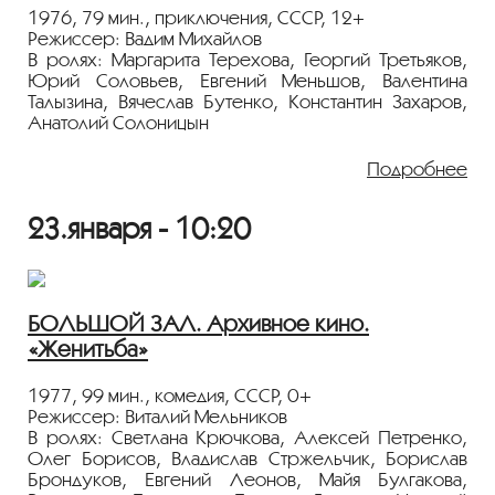
1976, 79 мин., приключения, СССР, 12+
Режиссер: Вадим Михайлов
В ролях: Маргарита Терехова, Георгий Третьяков,
Юрий Соловьев, Евгений Меньшов, Валентина
Талызина, Вячеслав Бутенко, Константин Захаров,
Анатолий Солоницын
В этой психологической драме команда
Подробнее
альпинистов идет в горы. Двое из них, Михаил
и Николай, неравнодушны к Катерине, которая
23.января - 10:20
отвечает взаимностью Мише. Во время их вылазки
происходит несчастный случай — Михаил
срывается, и лидер группы Рыбаков принимает
решение возвращаться без него.
БОЛЬШОЙ ЗАЛ. Архивное кино.
Показ фильма пройдет с пленки 35 мм из архива
«Женитьба»
Госфильмофонда России.
Лента представлена в рамках программы
1977, 99 мин., комедия, СССР, 0+
«ПЕРСОНА. Валентина Талызина»
.
Режиссер: Виталий Мельников
В ролях: Светлана Крючкова, Алексей Петренко,
Олег Борисов, Владислав Стржельчик, Борислав
Брондуков, Евгений Леонов, Майя Булгакова,