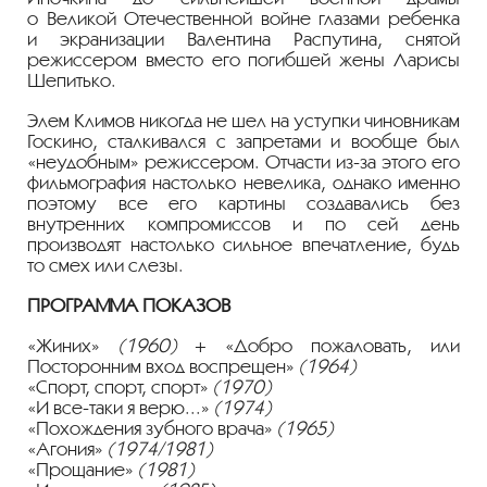
о Великой Отечественной войне глазами ребенка
и экранизации Валентина Распутина, снятой
режиссером вместо его погибшей жены Ларисы
Шепитько.
Элем Климов никогда не шел на уступки чиновникам
Госкино, сталкивался с запретами и вообще был
«неудобным» режиссером. Отчасти
из-за
этого его
фильмография настолько невелика, однако именно
поэтому все его картины создавались без
внутренних компромиссов и по сей день
производят настолько сильное впечатление, будь
то смех или слезы.
ПРОГРАММА ПОКАЗОВ
«Жиних»
(1960)
+ «Добро пожаловать, или
Посторонним вход воспрещен»
(1964)
«Спорт, спорт, спорт»
(1970)
«И все-таки я верю...»
(1974)
«Похождения зубного врача»
(1965)
«Агония»
(1974/1981)
«Прощание»
(1981)