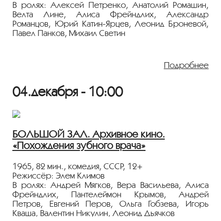
В ролях: Алексей Петренко, Анатолий Ромашин,
Велта Лине, Алиса Фрейндлих, Александр
Романцов, Юрий Катин-Ярцев, Леонид Броневой,
Павел Панков, Михаил Светин
Россия 1916 года, время Первой мировой войны и
краха самодержавия. «Святой старец», интриган и
Подробнее
шарлатан Григорий Распутин приобрел
неограниченную власть над царем Николаем II,
который вместо управления страной постреливает
04.декабря - 10:00
по воронам и увлекается фотографией.
Патриотически настроенные заговорщики
решаются на убийство царского фаворита.
Бенефис грандиозного Евгения Петренко,
БОЛЬШОЙ ЗАЛ. Архивное кино.
чередования цветной и черно-белой съемки и
«Похождения зубного врача»
китчевость сцен, словно позаимствованных из
фильмов Кена Расселла, складываются в неровное,
но при этом по-настоящему большое кино.
1965, 82 мин., комедия, СССР, 12+
Режиссёр: Элем Климов
Показ пройдёт с плёнки 35 мм из коллекции
В ролях: Андрей Мягков, Вера Васильева, Алиса
Госфильмофонда России.
Фрейндлих, Пантелеймон Крымов, Андрей
Петров, Евгений Перов, Ольга Гобзева, Игорь
Лента представлена в рамках программы
Кваша, Валентин Никулин, Леонид Дьячков
«ПЕРСОНА. Альфред Шнитке»
.