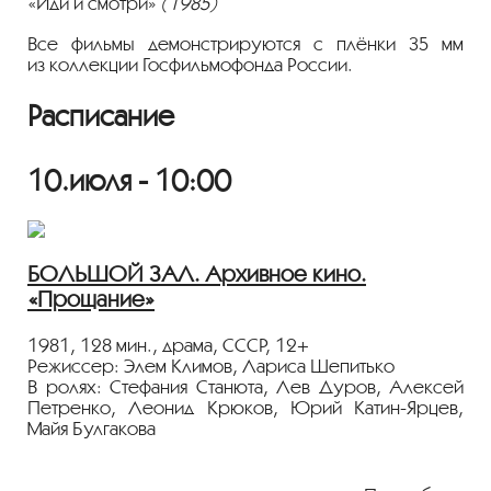
«Иди и смотри»
(1985)
Все фильмы демонстрируются с плёнки 35 мм
из коллекции Госфильмофонда России.
Расписание
10.июля - 10:00
БОЛЬШОЙ ЗАЛ. Архивное кино.
«Прощание»
1981, 128 мин., драма, СССР, 12+
Режиссер: Элем Климов, Лариса Шепитько
В ролях: Стефания Станюта, Лев Дуров, Алексей
Петренко, Леонид Крюков, Юрий Катин-Ярцев,
Майя Булгакова
Село Матёра, которое находится на острове на
Ангаре, вот-вот затопят. Жители давно