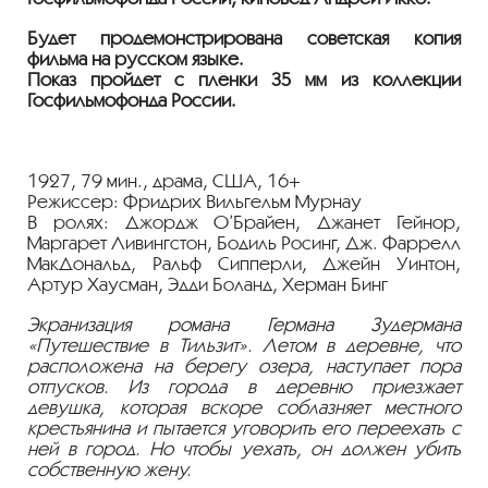
Будет продемонстрирована советская копия
фильма на русском языке.
Показ пройдет с плёнки 35 мм из коллекции
Госфильмофонда России.
1927, 79 мин., драма, США, 16+
Режиссер: Фридрих Вильгельм Мурнау
В ролях: Джордж О’Брайен, Джанет Гейнор,
Маргарет Ливингстон, Бодиль Росинг, Дж. Фаррелл
МакДональд, Ральф Сипперли, Джейн Уинтон,
Артур Хаусман, Эдди Боланд, Херман Бинг
Экранизация романа Германа Зудермана
«Путешествие в Тильзит». Летом в деревне, что
расположена на берегу озера, наступает пора
отпусков. Из города в деревню приезжает
девушка, которая вскоре соблазняет местного
крестьянина и пытается уговорить его переехать с
ней в город. Но чтобы уехать, он должен убить
собственную жену.