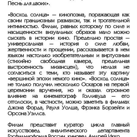
Песнь для двоих
»
.
«
Восход солнца
»
— кинопоэма, поражающая как
своим грандиозным размахом, так и трогательной
интимностью. Фильм, равных которому по силе и
насыщенности визуальных образов мало можно
сыскать в истории кино. Предельно простая —
универсальная — история о силе любви,
жертвенности и прощении, рассказывается в нем
языком настолько изобретательным и виртуозным
(стихийно свободная камера, предельная
выстроенность мизансцен), что нельзя не
согласиться с теми, кто называет эту картину
«
вершиной эпохи немого кино
»
.
«
Восход солнца
»
не только получил несколько Оскаров на первой
церемонии вручения, но и оказал огромное
влияние на кинематограф Голливуда — его
отголоски, в частности, можно заметить в фильмах
Джона Форда, Рауля Уолша, Фрэнка Борзейги и
Орсона Уэллса.
Фильм представит куратор цикла главный
искусствовед аналитического департамента
Госфильмофонда России, киновед Андрей Икко.