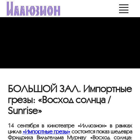
БОЛЬШОЙ ЗАЛ. Импортные
грёзы: «Восход солнца /
Sunrise»
14 сентября в кинотеатре
«
Иллюзион
»
в рамках
цикла
«
Импортные грезы
»
состоится показ шедевра
Фридриха Вильгельма Мурнау
«
Восход солнца: