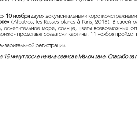
тся
10 ноября
двумя документальными короткометражными
иже»
(Albatros, les Russes blancs à Paris, 2018). В сво
, ослепительное море, солнце, цветы всевозможных отт
ариже» представят создатели картины. 11 ноября пройдет
едварительной регистрации.
 15 минут после начала сеанса в Малом зале. Спасибо за 