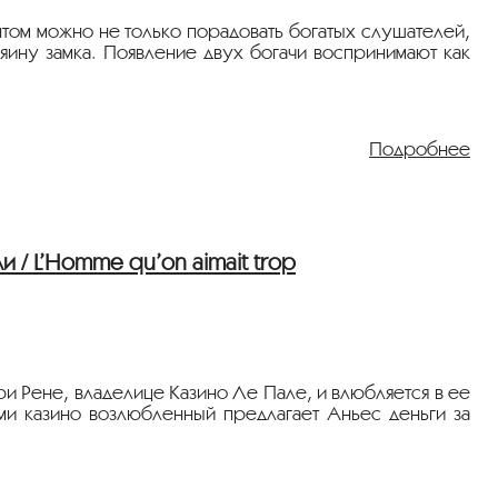
нтом можно не только порадовать богатых слушателей,
зяину замка. Появление двух богачи воспринимают как
Подробнее
 / L’Homme qu’on aimait trop
и Рене, владелице Казино Ле Пале, и влюбляется в ее
ми казино возлюбленный предлагает Аньес деньги за