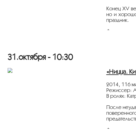
Конец XV ве
но и хорошо
праздник.
Фильм демон
Информацио
Программа “T
31.октября - 10:30
Издание
«Мо
«Ницца. Ки
Портал
Куль
2014, 116 м
Режиссер: 
В ролях: Ка
После неуда
поверенного
предательст
Фильм демон