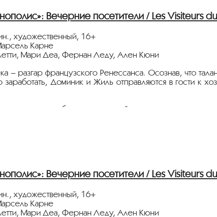
тура.рф
нополис»: Вечерние посетители / Les Visiteurs du 
ин., художественный, 16+
Марсель Карне
летти, Мари Деа, Фернан Леду, Ален Кюни
ка – разгар французского Ренессанса. Осознав, что тала
 заработать, Доминик и Жиль отправляются в гости к хо
стрируется в дубляже на русский язык.
нные партнеры ретроспективы:
heСity”, телеканал
«Москва 24»
сквич Mag»
нополис»: Вечерние посетители / Les Visiteurs du 
тура.рф
ин., художественный, 16+
Марсель Карне
летти, Мари Деа, Фернан Леду, Ален Кюни