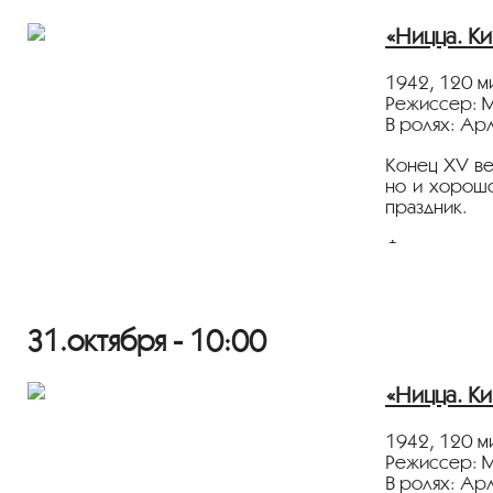
Портал
Куль
«Ницца. Ки
1942, 120 м
Режиссер: 
В ролях: Ар
Конец XV ве
но и хорошо
праздник.
Фильм демон
Информацио
Программа “T
31.октября - 10:00
Издание
«Мо
«Ницца. Ки
Портал
Куль
1942, 120 м
Режиссер: 
В ролях: Ар