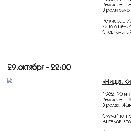
Режиссер: 
В роли само
Режиссер Ан
кино о нем,
Специальный
Фильм демон
Информацио
Программа “T
29.октября - 22:00
Издание
«Мо
«Ницца. Ки
Портал
Куль
1962, 90 ми
Режиссер: 
В ролях: Жа
Случайно по
Ангелов, что