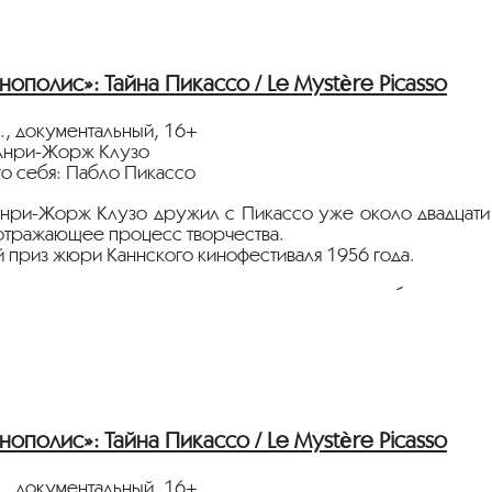
нополис»: Тайна Пикассо / Le Mystère Picasso
н., документальный, 16+
Анри-Жорж Клузо
го себя: Пабло Пикассо
ри-Жорж Клузо дружил с Пикассо уже около двадцати ле
 отражающее процесс творчества.
 приз жюри Каннского кинофестиваля 1956 года.
стрируется на языке оригинала с русскими субтитрами.
нные партнеры ретроспективы:
heСity”, телеканал
«Москва 24»
сквич Mag»
нополис»: Тайна Пикассо / Le Mystère Picasso
тура.рф
н., документальный, 16+