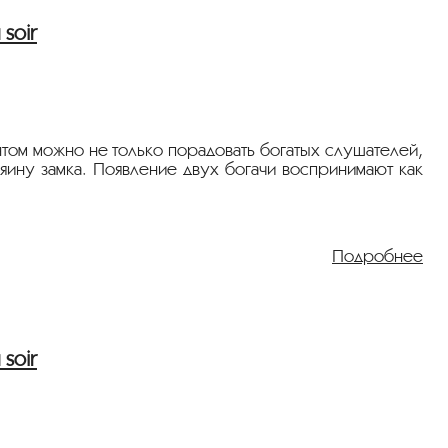
soir
нтом можно не только порадовать богатых слушателей,
зяину замка. Появление двух богачи воспринимают как
Подробнее
soir