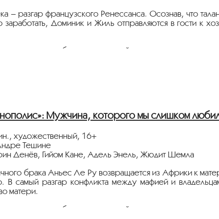
ка – разгар французского Ренессанса. Осознав, что тала
 заработать, Доминик и Жиль отправляются в гости к хо
стрируется в дубляже на русский язык.
нные партнеры ретроспективы:
heСity”, телеканал
«Москва 24»
сквич Mag»
нополис»: Мужчина, которого мы слишком любили
тура.рф
ин., художественный, 16+
Андре Тешине
трин Денёв, Гийом Кане, Адель Энель, Жюдит Шемла
чного брака Аньес Ле Ру возвращается из Африки к матер
. В самый разгар конфликта между мафией и владельца
во матери.
стрируется в дубляже на русский язык.