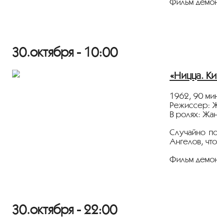
Фильм демон
Информацио
Программа “T
30.октября - 10:00
Издание
«Мо
Портал
Куль
«Ницца. Ки
1962, 90 ми
Режиссер: 
В ролях: Жа
Случайно по
Ангелов, что
Фильм демон
Информацио
Программа “T
30.октября - 22:00
Издание
«Мо