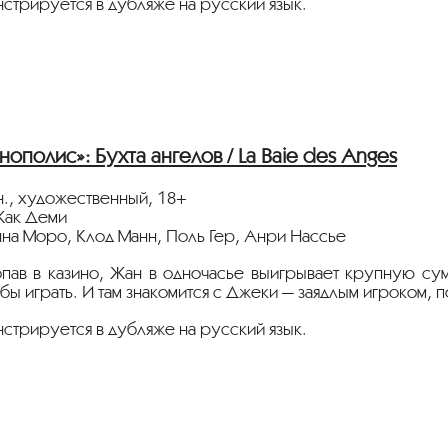
стрируется в дубляже на русский язык.
нные партнеры ретроспективы:
heСity”, телеканал
«Москва 24»
сквич Mag»
тура.рф
нополис»: Бухта ангелов / La Baie des Anges
н., художественный, 18+
Жак Деми
нна Моро, Клод Манн, Поль Гер, Анри Нассье
пав в казино, Жан в одночасье выигрывает крупную сум
бы играть. И там знакомится с Джеки — заядлым игроком, 
стрируется в дубляже на русский язык.
нные партнеры ретроспективы:
heСity”, телеканал
«Москва 24»
сквич Mag»