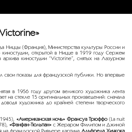
Victorine»
да Ниццы (Франция), Министерства культуры России и
 – киностудии, открытой в Ницце в 1919 году Сержем
архива киностудии “Victorine”, снятых на Лазурном
ял свои показы для французской публики. Но впервые
нятая в 1956 году другом великого художника лента
ет на стекле 15 оригинальных произведений: сначала
, доводя художника до крайней степени творческого
 1945),
«Американская ночь» Франсуа Трюффо
(La nuit
978),
«Фанфан-Тюльпан»
с Жераром Филипом и Джиной
я на французской Ривьере картина
Альфреда Хичкока