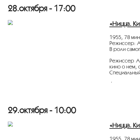
28.октября - 17:00
«Ницца. Ки
1955, 78 ми
Режиссер: 
В роли само
Режиссер Ан
кино о нем,
Специальный
Фильм демон
Информацио
Программа “T
29.октября - 10:00
Издание
«Мо
«Ницца. Ки
Портал
Куль
1955, 78 ми