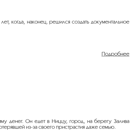
т, когда, наконец, решился создать документальное
Подробнее
му денег. Он едет в Ниццу, город, на берегу Залива
потерявшей из-за своего пристрастия даже семью.