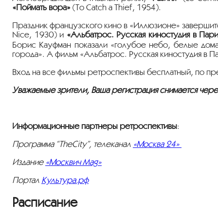
«Поймать вора»
(To Catch a Thief, 1954).
Праздник французского кино в «Иллюзионе» заверши
Nice, 1930) и
«Альбатрос. Русская киностудия в Пар
Борис Кауфман показали «голубое небо, белые дома
города». А фильм «Альбатрос. Русская киностудия в П
Вход на все фильмы ретроспективы бесплатный, по пр
Уважаемые зрители, Ваша регистрация снимается через
Информационные партнеры ретроспективы
:
Программа “TheСity”, телеканал
«Москва 24»
Издание
«Москвич Mag»
Портал
Культура.рф
Расписание