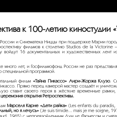
ктива к 100-летию киностудии «
 России и Синематека Ниццы при поддержке Мэрии горо
оспективу фильмов к столетию Studios de la Victorine
войдут 16 документальных и художественных лент из 
 много лет, и Госфильмофонд России не раз представл
со специальной программой.
нтальный фильм
«Тайна Пикассо» Анри-Жоржа Клузо
. С
икассо. Прямо перед камерой мастер создаёт и уничтожа
лузо ставит своего героя в жёсткие временные рамки
 церемония открытия Ретроспективы.
ильм
Марселя Карне «Дети райка»
(Les enfants du paradis,
ьный, но я лечусь»
(Je suis timide... mais je me soigne, 1
iaud, 1965) с непревзойденным Луи де Фюнесом и снята