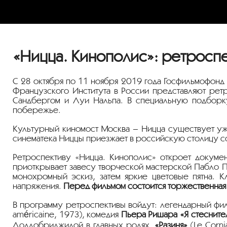
«Ницца. Кинополис»: ретроспе
С 28 октября по 11 ноября 2019 года Госфильмофонд
Французского Института в России представляют ретр
Сандбергом и Луи Нальпа. В специальную подборку 
побережье.
Культурный киномост Москва – Ницца существует уже
синематека Ниццы приезжает в российскую столицу 
Ретроспективу «Ницца. Кинополис» откроет докуме
приоткрывает завесу творческой мастерской Пабло П
монохромный эскиз, затем яркие цветовые пятна. К
напряжения.
Перед фильмом состоится торжественная
В программу ретроспективы войдут: легендарный ф
américaine, 1973), комедия
Пьера Ришара «Я стеснител
Лоллобриджидой в главных ролях,
«Разиня»
(Le Corn