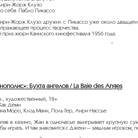
Анри-Жорж Клузо
го себя: Пабло Пикассо
ри-Жорж Клузо дружил с Пикассо уже около двадцати ле
 отражающее процесс творчества.
 приз жюри Каннского кинофестиваля 1956 года.
стрируется на языке оригинала с русскими субтитрами.
нные партнеры ретроспективы:
heСity”, телеканал
«Москва 24»
сквич Mag»
нополис»: Бухта ангелов / La Baie des Anges
тура.рф
н., художественный, 18+
Жак Деми
нна Моро, Клод Манн, Поль Гер, Анри Нассье
пав в казино, Жан в одночасье выигрывает крупную сум
бы играть. И там знакомится с Джеки — заядлым игроком, 