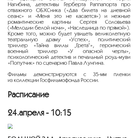
Нагибина, детективы Герберта Раппапорта про
отважного ОБХСника («Два билета на дневной
сеанс» и «Меня это не касается») и нежные
романтические картины Сергея Соловьева
(«Мелодии белой ночи», «Наследница по прямой»).
Кроме того, можно будет увидеть великолепную
театральную драму «Успех», политический
триллер «Тайна виллы „Грета“», героический
военный триллер «У опасной черты»,
психологический детектив и печальный
роуд-муви
«Попутчик» по сценарию Павла Лунгина.
Фильмы демонстрируются с
35-мм
пленки
из коллекции Госфильмофонда России.
Расписание
24.апреля - 10:15