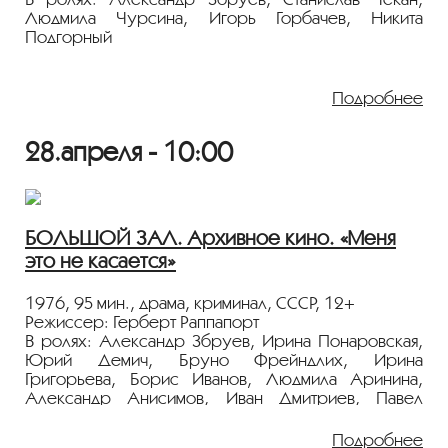
«ПЕРСОНА. Александр Збруев»
.
Людмила Чурсина, Игорь Горбачев, Никита
Подгорный
У двух преступников, занимающихся валютными
махинациями, обнаружены билеты на один сеанс в
Подробнее
кинотеатр «Ударник». Более того, оба билета
оказываются на одно и то же место, но на разные
28.апреля - 10:00
дни. Оперативникам это кажется странным, и
начальство поручает молодому сотруднику ОБХС
Алешину все выяснить. Тот внедряется в банду.
Стильный советский нуар с замечательным
Станиславом Чеканом в отрицательной роли.
БОЛЬШОЙ ЗАЛ. Архивное кино. «Меня
это не касается»
Показ пройдёт с плёнки 35 мм из коллекции
Госфильмофонда России.
Лента представлена в рамках
1976, 95 мин., драма, криминал, СССР, 12+
программы
«ПЕРСОНА. Александр Збруев»
.
Режиссер: Герберт Раппапорт
В ролях: Александр Збруев, Ирина Понаровская,
Юрий Демич, Бруно Фрейндлих, Ирина
Григорьева, Борис Иванов, Людмила Аринина,
Александр Анисимов, Иван Дмитриев, Павел
Панков
Подробнее