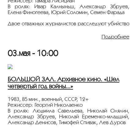
Режиссер: Тамара Лисициан
В ролях: Ивар Калныньш, Александр Збруев,
Елена Финогеева, Юрий Соломин, Семен Фарада
Двое отважных журналистов расследуют убийство
банкира в неназванной европейской стране и
выходят на заговор ЦРУ и масонов. Политический
Подробнее
триллер, снятый режиссером «Чиполлино» и
«Волшебного голоса Джельсомино».
03.мая - 10:00
Показ пройдёт с плёнки 35 мм из коллекции
Госфильмофонда России.
Лента представлена в рамках программы
БОЛЬШОЙ ЗАЛ. Архивное кино. «Шел
«ПЕРСОНА. Александр Збруев».
четвертый год войны...»
1983, 85 мин., военный, СССР, 12+
Режиссер: Георгий Николаенко
В ролях: Людмила Савельева, Николай Олялин,
Александр Збруев, Николай Еременко-младший,
Александр Денисов, Тимофей Спивак, Лев Дуров
1944 год. На одном из участков фронта советское