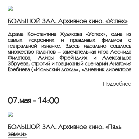
финальный фильм трилогии Соловьева с
Шакуровым в роли Пушкина.
БОЛЬШОЙ ЗАЛ. Архивное кино. «Успех»
Показ пройдёт с плёнки 35 мм из коллекции
Госфильмофонда России.
Драма Константина Худякова «Успех», одна из
самых искренних и правдивых фильмов о
Лента представлена в рамках программы
театральной изнанке. Здесь идеально сошлось
«ПЕРСОНА. Сергей Соловьев»
.
множество талантов – замечательная игра Леонида
Филатова, Алисы Фрейндлих и Александра
Збруева, строгий и грациозный сценарий Анатолия
Гребнева («Июльский дождь», «Дневник директора
школы», «Частная жизнь») и, конечно, уверенная
режиссура Константина Худякова.
Подробнее
1984, 93 мин., драма, СССР, 12+
Режиссер: Константин Худяков
07.мая - 14:00
В ролях: Леонид Филатов, Алиса Фрейндлих,
Александр Збруев, Лев Дуров, Лариса
Удовиченко, Анатолий Ромашин, Людмила
Савельева, Алла Мещерякова, Вацлав Дворжецкий
БОЛЬШОЙ ЗАЛ. Архивное кино. «Пядь
земли»
Молодой режиссёр покидает столицу, чтобы на