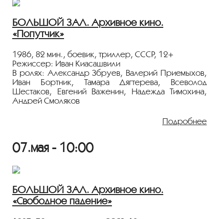
Показ пройдёт с плёнки 35 мм из коллекции
Госфильмофонда России.
БОЛЬШОЙ ЗАЛ. Архивное кино.
«Попутчик»
Лента представлена в рамках программы
«ПЕРСОНА. Александр Збруев»
.
1986, 82 мин., боевик, триллер, СССР, 12+
Режиссер: Иван Киасашвили
В ролях: Александр Збруев, Валерий Приемыхов,
Иван Бортник, Тамара Дягтерева, Всеволод
Шестаков, Евгений Важенин, Надежда Тимохина,
Андрей Смоляков
История автомобильного путешествия шумного
Подробнее
деревенского изобретателя-самородка и
зарубившего его проект чиновника.
07.мая - 10:00
Трагикомический роуд-муви по сценарию Павла
Лунгина.
Показ пройдёт с плёнки 35 мм из коллекции
Госфильмофонда России.
БОЛЬШОЙ ЗАЛ. Архивное кино.
«Свободное падение»
Лента представлена в рамках программы
«ПЕРСОНА. Александр Збруев»
.