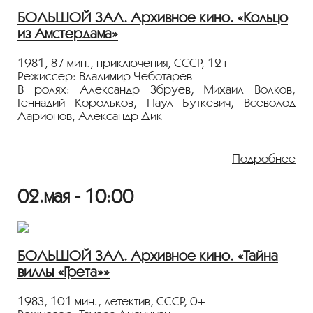
БОЛЬШОЙ ЗАЛ. Архивное кино. «Кольцо
из Амстердама»
1981, 87 мин., приключения, СССР, 12+
Режиссер: Владимир Чеботарев
В ролях: Александр Збруев, Михаил Волков,
Геннадий Корольков, Паул Буткевич, Всеволод
Ларионов, Александр Дик
Моряк советского торгового флота становится на
путь запретных валютных махинаций и сразу
Подробнее
оказывается объектом внимания иностранной
разведки. Однако он не захотел стать шпион и
02.мая - 10:00
сразу пришел в органы с повинной. С этого
момента начинается его участие в рискованной
игре, которую ведут чекисты.
Показ пройдёт с плёнки 35 мм из коллекции
БОЛЬШОЙ ЗАЛ. Архивное кино. «Тайна
Госфильмофонда России.
виллы «Грета»»
Лента представлена в рамках программы
«ПЕРСОНА. Александр Збруев»
.
1983, 101 мин., детектив, СССР, 0+