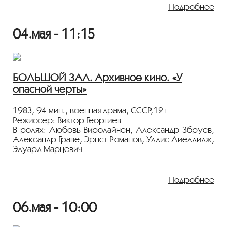
командование готовит крупное наступление.
Подробнее
Войска должны пройти через лесной массив,
охраняемый фашистами. Для выяснений целей
04.мая - 11:15
вражеских формирований в этот район
направляется группа советских разведчиков,
которую возглавляет капитан Надежда Мороз.
Показ пройдёт с плёнки 35 мм из коллекции
БОЛЬШОЙ ЗАЛ. Архивное кино. «У
Госфильмофонда России.
опасной черты»
Лента представлена в рамках программы
«ПЕРСОНА. Александр Збруев»
.
1983, 94 мин., военная драма, СССР,12+
Режиссер: Виктор Георгиев
В ролях: Любовь Виролайнен, Александр Збруев,
Александр Граве, Эрнст Романов, Улдис Лиелдидж,
Эдуард Марцевич
Во время Великой Отечественной советский
лейтенант-артиллерист бежит из немецкого плена и
Подробнее
борется с фашистами, разрабатывающими
химическое оружие. Военный триллер с яркими
06.мая - 10:00
сценами травли подопытных пленных газом и танцы
немцев вокруг костра на природе.