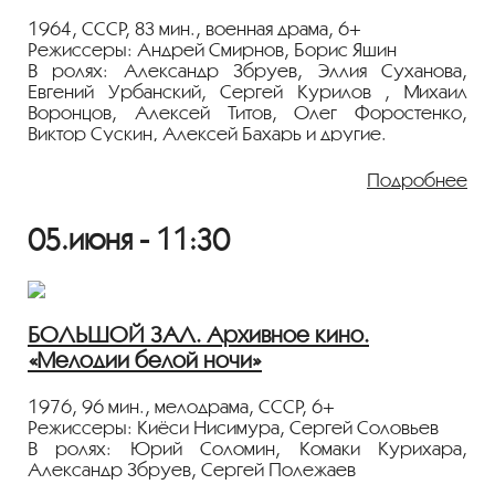
сцене периферийного театра поставить «Чайку».
Он жестковат и неудобен для окружающих.
1964, СССР, 83 мин., военная драма, 6+
Одержимый и увлечённый герой многого не
Режиссеры: Андрей Смирнов, Борис Яшин
замечает - и добивается успеха. Правда, очень
В ролях: Александр Збруев, Эллия Суханова,
дорогой ценой...
Евгений Урбанский, Сергей Курилов , Михаил
Воронцов, Алексей Титов, Олег Форостенко,
Фильм демонстрируется с плёнки 35 мм из архива
Виктор Сускин, Алексей Бахарь и другие.
Госфильмофонда России.
По одноименной повести Григория Бакланова.
Подробнее
Лето 1944 года. Советские части пехотинцев и
артиллеристов под огнем противника до подхода
05.июня - 11:30
основных войск обороняют занятый ими крохотный
плацдарм на правом берегу Днестра. Будни
обороны увидены глазами юного артиллериста
лейтенанта Мотовилова. Он становится свидетелем
повседневного незаметного героизма множества
БОЛЬШОЙ ЗАЛ. Архивное кино.
людей, переживает безответную влюбленность и
«Мелодии белой ночи»
потерю старшего друга...
Показ пройдёт с плёнки 35 мм из коллекции
1976, 96 мин., мелодрама, СССР, 6+
Госфильмофонда России.
Режиссеры: Киёси Нисимура, Сергей Соловьев
В ролях: Юрий Соломин, Комаки Курихара,
Лента представлена в рамках программы
Александр Збруев, Сергей Полежаев
«МАРАФОН ПОБЕДЫ: 80 лет памяти»
.