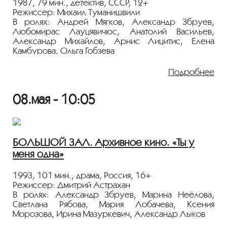
1987, 79 мин., детектив, СССР, 12+
Режиссер: Михаил Туманишвили
В ролях: Андрей Мягков, Александр Збруев,
Любомирас Лауцявичюс, Анатолий Васильев,
Александр Михайлов, Арнис Лицитис, Елена
Камбурова, Ольга Гобзева
Пятеро парашютистов ввязываются в драку с
Подробнее
рецидивистами, избивающими парнишку. В
результате гибнет человек, а под подозрение
08.мая - 10:05
попадает один из спортсменов. Следователю
(Андрей Мягков) нужно докопаться до правды.
Психологический детектив по сценарию Рустама
Ибрагимбекова («Белое солнце пустыни»,
«Утомленные солнцем», «Филер», «Храни меня,
БОЛЬШОЙ ЗАЛ. Архивное кино. «Ты у
мой талисман»).
меня одна»
Показ пройдёт с плёнки 35 мм из коллекции
Госфильмофонда России.
1993, 101 мин., драма, Россия, 16+
Режиссер: Дмитрий Астрахан
Лента представлена в рамках программы
В ролях: Александр Збруев, Марина Неёлова,
«ПЕРСОНА. Александр Збруев»
.
Светлана Рябова, Мария Лобачева, Ксения
Морозова, Ирина Мазуркевич, Александр Лыков