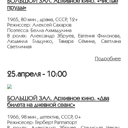
БОЛЬШОЙ ЗАЛ. Архивное кино. «Чистые
пруды»
1965, 80 мин., драма, СССР, 12+
Режиссер: Алексей Сахаров
Поэтесса: Белла Ахмадулина
В ролях: Александр Збруев, Евгения Филонова,
Людмила Гладунко, Тамара Сёмина, Светлана
Светличная
Четверо неразлучных друзей — Сережа, Нина,
Подробнее
Оська и Женя — все свое школьное детство
провели на Чистых прудах. Но окончена школа — и
25.апреля - 10:00
в своей любимой беседке они мечтают о будущем,
клянутся друг другу в верности и пока не знают, что
завтра грянет война и они станут участниками
страшных событий… Поэтическая биография
поколения молодых довоенного и военного
БОЛЬШОЙ ЗАЛ. Архивное кино. «Два
времени...
билета на дневной сеанс»
Показ пройдёт с плёнки 35 мм из коллекции
Госфильмофонда России.
1966, 98 мин., детектив, СССР, 0+
Режисесер: Герберт Раппапорт
Лента представлена в рамках программы
В ролях: Александр Збруев, Станислав Чекан,