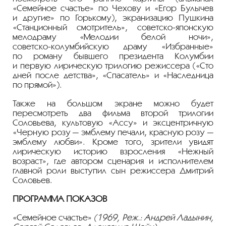
«Семейное счастье» по Чехову и «Егор Булычев
и другие» по Горькому), экранизацию Пушкина
«Станционный смотритель»,
советско-японскую
мелодраму «Мелодии белой ночи»,
советско-колумбийскую
драму «Избранные»
по роману бывшего президента Колумбии
и первую лирическую трилогию режиссера («Сто
дней после детства», «Спасатель» и «Наследница
по прямой»).
Также на большом экране можно будет
пересмотреть два фильма второй трилогии
Соловьева, культовую «Ассу» и эксцентричную
«Черную розу — эмблему печали, красную розу —
эмблему любви». Кроме того, зрители увидят
лирическую историю взросления «Нежный
возраст», где автором сценария и исполнителем
главной роли выступил сын режиссера Дмитрий
Соловьев.
ПРОГРАММА ПОКАЗОВ
«Семейное счастье»
(1969, Реж.: Андрей Ладынин,