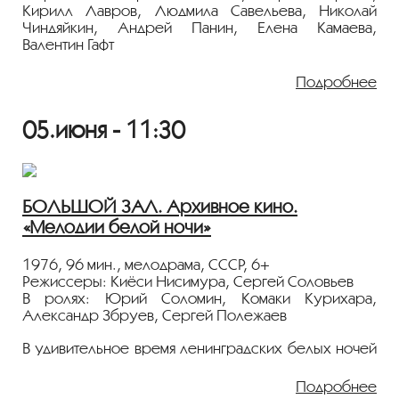
Кирилл Лавров, Людмила Савельева, Николай
Лента представлена в рамках программы
Чиндяйкин, Андрей Панин, Елена Камаева,
«ПЕРСОНА. Сергей Соловьев»
.
Валентин Гафт
Иван Громов учится, сталкивается с бандитами
Подробнее
и идет в армию, всё время храня любовь
к однокласснице Лене. История взросления
05.июня - 11:30
в СССР
80-х
и России
90-х
, снятая по сценарию
сына режиссера Дмитрия Соловьева, который
сыграл в картине главную роль.
Показ пройдёт с плёнки 35 мм из коллекции
БОЛЬШОЙ ЗАЛ. Архивное кино.
Госфильмофонда России.
«Мелодии белой ночи»
Лента представлена в рамках программы
«ПЕРСОНА. Сергей Соловьев»
.
1976, 96 мин., мелодрама, СССР, 6+
Режиссеры: Киёси Нисимура, Сергей Соловьев
В ролях: Юрий Соломин, Комаки Курихара,
Александр Збруев, Сергей Полежаев
В удивительное время ленинградских белых ночей
произошла встреча японской пианистки и русского
композитора. Но миг счастья оказался таким же
Подробнее
коротким, как и северное лето. Лишь через год