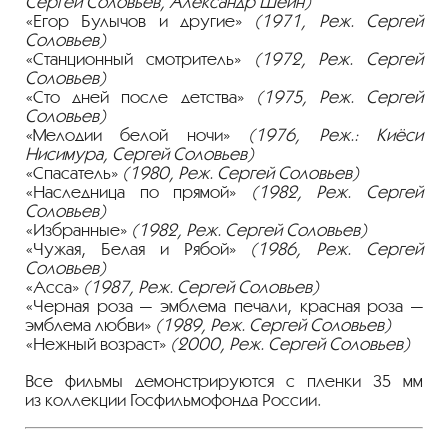
Сергей Соловьев, Александр Шейн)
«Егор Булычов и другие»
(1971, Реж. Сергей
Соловьев)
«Станционный смотритель»
(1972, Реж. Сергей
Соловьев)
«Сто дней после детства»
(1975, Реж. Сергей
Соловьев)
«Мелодии белой ночи»
(1976, Реж.: Киёси
Нисимура, Сергей Соловьев)
«Спасатель»
(1980, Реж. Сергей Соловьев)
«Наследница по прямой»
(1982, Реж. Сергей
Соловьев)
«Избранные»
(1982, Реж. Сергей Соловьев)
«Чужая, Белая и Рябой»
(1986, Реж. Сергей
Соловьев)
«Асса»
(1987, Реж. Сергей Соловьев)
«Черная роза — эмблема печали, красная роза —
эмблема любви»
(1989, Реж. Сергей Соловьев)
«Нежный возраст»
(2000, Реж. Сергей Соловьев)
Все фильмы демонстрируются с пленки 35 мм
из коллекции Госфильмофонда России.