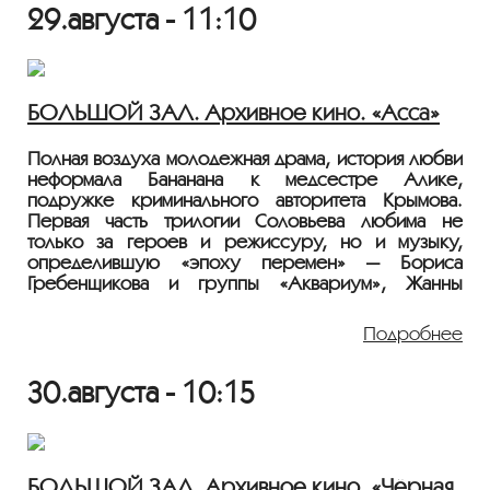
29.августа - 11:10
устраивают на нее настоящую охоту. Экранизация
повести Бориса Ряховского «Отрочество
архитектора Найденова», которую Соловьев
снимал на студии «Казахфильм» (правда, отказавший
ему изначально «Мосфильм» тоже подключился к
БОЛЬШОЙ ЗАЛ. Архивное кино. «Асса»
работе).
Полная воздуха молодежная драма, история любви
Показ пройдёт с плёнки 35 мм из коллекции
неформала Бананана к медсестре Алике,
Госфильмофонда России.
подружке криминального авторитета Крымова.
Первая часть трилогии Соловьева любима не
Лента представлена в рамках программы
только за героев и режиссуру, но и музыку,
«ПЕРСОНА. Сергей Соловьев»
.
определившую «эпоху перемен» — Бориса
Гребенщикова и группы «Аквариум», Жанны
Агузаровой и группы «Браво». И, конечно, группы
«Кино», требующей в финале фильма перемен.
Подробнее
1987, 153 мин., криминальная драма, СССР, 16+
Режиссер: Сергей Соловьев
30.августа - 10:15
В ролях: Сергей Бугаев, Татьяна Друбич, Станислав
Говорухин, Дмитрий Шумилов, Александр
Баширов, Виктор Цой
БОЛЬШОЙ ЗАЛ. Архивное кино. «Чёрная
Молодая медсестра Алика приезжает со своим