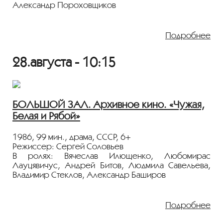
Александр Пороховщиков
Немецкий барон, сбежавший из нацистской
Германии в Колумбию, находит там свою любовь,
Подробнее
а затем и смерть. Экранизация романа бывшего
колумбийского президента с блестящей актерской
28.августа - 10:15
работой Леонида Филатова и филигранно
выстроенными кадрами оператора Павла
Лебешева.
Показ пройдёт с плёнки 35 мм из коллекции
БОЛЬШОЙ ЗАЛ. Архивное кино. «Чужая,
Госфильмофонда России.
Белая и Рябой»
Лента представлена в рамках программы
«ПЕРСОНА. Сергей Соловьев»
.
1986, 99 мин., драма, СССР, 6+
Режиссер: Сергей Соловьев
В ролях: Вячеслав Илющенко, Любомирас
Лауцявичус, Андрей Битов, Людмила Савельева,
Владимир Стеклов, Александр Баширов
В провинциальном городке послевоенного
Казахстана подросток Иван Найденов по прозвищу
Подробнее
Седой, страстный любитель голубей, ловит редкую
белую голубку. Вскоре местные жители