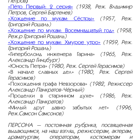
Петров
)
«Пётр Первый: 2 серия»
(1938, Реж. Владимир
Петров, Сергей Бартенев)
«Хождение по мукам: Сёстры»
(1957, Реж.
Григорий Рошаль)
«Хождение по мукам: Восемнадцатый год»
(1958,
Реж.р Григорий Рошаль)
«Хождение по мукам: Хмурое утро»
(1959, Реж.
Григорий Рошаль)
«Гиперболоид инженера Гарина»
(1965, Реж.
Александр Гинцбург)
«Юность Петра»
(1980, Реж. Сергей Герасимов)
«В начале славных дел»
(1980, Реж. Сергей
Герасимов)
«Похождения графа Невзорова»
(1982, Режиссер
Александр Панкратов-Чёрный)
«Проделки в старинном духе»
(1986, Реж.
Александр Панкратов)
«Милый друг давно забытых лет»
(1996,
Реж.Самсон Самсонов)
ПЕРСОНА — постоянная рубрика, посвященная
выдающимся, на наш взгляд, режиссерам, актерам,
драматургам, операторам, костюмерам и