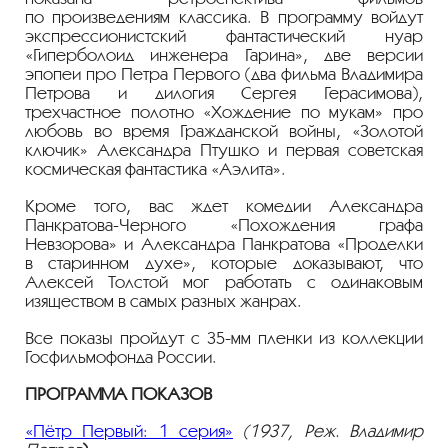
по произведениям классика. В программу войдут
экспрессионистский фантастический нуар
«Гиперболоид инженера Гарина», две версии
эпопеи про Петра Первого (два фильма Владимира
Петрова и дилогия Сергея Герасимова),
трехчастное полотно «Хождение по мукам» про
любовь во время Гражданской войны, «Золотой
ключик» Александра Птушко и первая советская
космическая фантастика «Аэлита».
Кроме того, вас ждет комедии Александра
Панкратова-Черного
«Похождения графа
Невзорова» и Александра Панкратова «Проделки
в старинном духе», которые доказывают, что
Алексей Толстой мог работать с одинаковым
изяществом в самых разных жанрах.
Все показы пройдут с
35-мм
пленки из коллекции
Госфильмофонда России.
ПРОГРАММА ПОКАЗОВ
«Пётр Первый: 1 серия»
(1937, Реж. Владимир