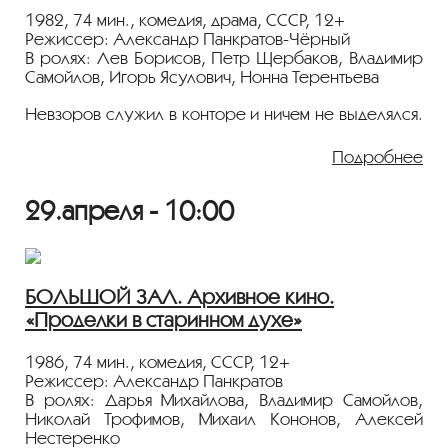
1982, 74 мин., комедия, драма, СССР, 12+
Режиссер: Александр Панкратов-Чёрный
14 января 16:00
КУПИТЬ БИЛЕТ
В ролях: Лев Борисов, Петр Щербаков, Владимир
Самойлов, Игорь Ясулович, Нонна Терентьева
Невзоров служил в конторе и ничем не выделялся.
Но однажды февральским утром он услышал слово
«революция» — и жизнь его круто изменилась. Он
Подробнее
обокрал антиквара, присвоил себе титул графа, а
после революции оказался на улицах Стамбула.
29.апреля - 10:00
Показ пройдёт с плёнки 35 мм из коллекции
Госфильмофонда России.
Лента представлена в рамках программы
БОЛЬШОЙ ЗАЛ. Архивное кино.
«ПЕРСОНА. Александр Алов»
.
«Проделки в старинном духе»
1986, 74 мин., комедия, СССР, 12+
Режиссер: Александр Панкратов
В ролях: Дарья Михайлова, Владимир Самойлов,
Николай Трофимов, Михаил Кононов, Алексей
Нестеренко