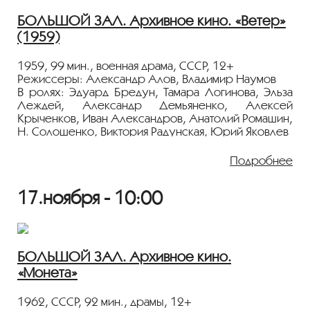
БОЛЬШОЙ ЗАЛ. Архивное кино. «Ветер»
(1959)
1959, 99 мин., военная драма, СССР, 12+
Режиссеры: Александр Алов, Владимир Наумов
В ролях: Эдуард Бредун, Тамара Логинова, Эльза
Леждей, Александр Демьяненко, Алексей
Крыченков, Иван Александров, Анатолий Ромашин,
Н. Солошенко, Виктория Радунская, Юрий Яковлев
Фильм "Ветер" завершил "комсомольскую"
Подробнее
трилогию А. Алова и В. Наумова ("Тревожная
молодость" и "Павел Корчагин").Идет гражданская
17.ноября - 10:00
война, маленький южный городок занят белыми.
Группа молодых людей отправляется в далекий
путь, чтобы принять участие в первом
Всероссийском съезде Союза рабочей и
крестьянской молодежи. Трое — молодой
БОЛЬШОЙ ЗАЛ. Архивное кино.
большевик Федор, гимназист Митя и молодая
«Монета»
работница Настя — идут в Москву. В пути к ним
присоединяются еще двое: проститутка Мари и
беспризорник Окурок. Кинодебют Александра
1962, СССР, 92 мин., драмы, 12+