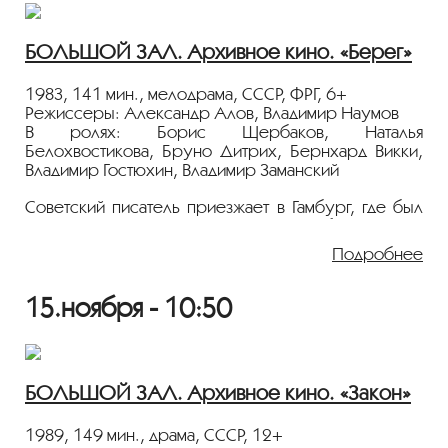
Госфильмофонда России.
Лента представлена в рамках программы
БОЛЬШОЙ ЗАЛ. Архивное кино. «Берег»
«ПЕРСОНА. Александр Алов»
.
1983, 141 мин., мелодрама, СССР, ФРГ, 6+
Режиссеры: Александр Алов, Владимир Наумов
В ролях: Борис Щербаков, Наталья
Белохвостикова, Бруно Дитрих, Бернхард Викки,
Владимир Гостюхин, Владимир Заманский
Советский писатель приезжает в Гамбург, где был
издан его роман, и вспоминает события давно
минувших дней, отдых после боев 45-го года и
Подробнее
немку, в которую был влюблен. Спустя 26 лет они
встречаются снова. Последний фильм Александра
Алова, на съемках которого он плохо себя
15.ноября - 10:50
почувствовал и вскоре умер от сердечного
приступа.
Показ пройдёт с плёнки 35 мм из коллекции
БОЛЬШОЙ ЗАЛ. Архивное кино. «Закон»
Госфильмофонда России.
Лента представлена в рамках программы
1989, 149 мин., драма, СССР, 12+