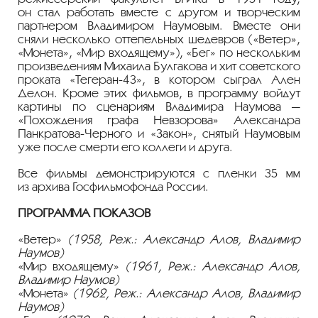
он стал работать вместе с другом и творческим
партнером Владимиром Наумовым. Вместе они
сняли несколько оттепельных шедевров («Ветер»,
«Монета», «Мир входящему»), «Бег» по нескольким
произведениям Михаила Булгакова и хит советского
проката
«Тегеран-43»
, в котором сыграл Ален
Делон. Кроме этих фильмов, в программу войдут
картины по сценариям Владимира Наумова —
«Похождения графа Невзорова» Александра
Панкратова-Черного
и «Закон», снятый Наумовым
уже после смерти его коллеги и друга.
Все фильмы демонстрируются с пленки 35 мм
из архива Госфильмофонда России.
ПРОГРАММА ПОКАЗОВ
«Ветер»
(1958, Реж.: Александр Алов, Владимир
Наумов)
«Мир входящему»
(1961, Реж.: Александр Алов,
Владимир Наумов)
«Монета»
(1962, Реж.: Александр Алов, Владимир
Наумов)