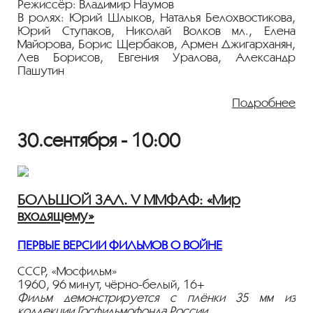
«ПЕРСОНА. Александр Алов».
Режиссёр: Владимир Наумов
В ролях: Юрий Шлыков, Наталья Белохвостикова,
Юрий Ступаков, Николай Волков мл., Елена
Майорова, Борис Щербаков, Армен Джигарханян,
Лев Борисов, Евгения Уралова, Александр
Пашутин
Герой фильма - молодой прокурор, занимается в
середине 50-х делами репрессированных.
Подробнее
Молодой прокурор, занимается в середине 50-х
делами репрессированных. За каждым из
30.сентября - 10:00
сфабрикованных обвинений - человеческая
трагедия; вместе они складываются в чудовищную
картину торжествовавшего в стране беззакония.
Однако существуют и другие законы - законы
БОЛЬШОЙ ЗАЛ. V ММФАФ: «Мир
совести, которые никакая власть не в силах
входящему»
отменить и уничтожить...
Показ пройдёт с плёнки 35 мм из коллекции
ПЕРВЫЕ ВЕРСИИ ФИЛЬМОВ О ВОЙНЕ
Госфильмофонда России.
СССР, «Мосфильм»
Лента представлена в рамках программы
1960, 96 минут, чёрно-белый, 16+
«ПЕРСОНА. Леонид Зорин»
.
Фильм демонстрируется с плёнки 35 мм из
коллекции Госфильмофонда России.