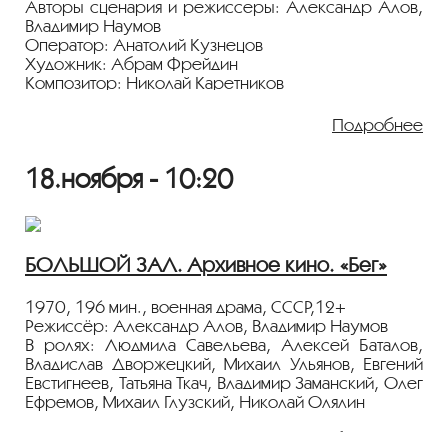
Демьяненко.
Авторы сценария и режиссеры: Александр Алов,
Владимир Наумов
Показ пройдёт с плёнки 35 мм из коллекции
Оператор: Анатолий Кузнецов
Госфильмофонда России.
Художник: Абрам Фрейдин
Композитор: Николай Каретников
Лента представлена в рамках программы
Звукооператор: Леонид Булгаков
«ПЕРСОНА. Александр Алов»
.
Монтажер: Раиса Новикова
Подробнее
В ролях: Андрей Попов, Валерий Слапогузов, Глеб
Стриженов, Ростислав Плятт, Эраст Гарин, Володя
18.ноября - 10:20
Маструков, Иван Рыжов, Геннадий Юхтин.
По новеллам Альберта Мальца.
Действие происходит во времена Великой
депрессии. В первой из новелл, «Игра»,
БОЛЬШОЙ ЗАЛ. Архивное кино. «Бег»
доведенный до отчаяния безработный учит
маленького сына, как украсть бутылку молока.
1970, 196 мин., военная драма, СССР,12+
Герою второй, саркастически названной «Самый
Режиссёр: Александр Алов, Владимир Наумов
счастливый человек на свете», несказанно
В ролях: Людмила Савельева, Алексей Баталов,
«повезло»: в годы экономического кризиса он
Владислав Дворжецкий, Михаил Ульянов, Евгений
сумел добиться смертельно опасной работы
Евстигнеев, Татьяна Ткач, Владимир Заманский, Олег
перевозчика нитроглицерина. Герои третьей
Ефремов, Михаил Глузский, Николай Олялин
новеллы – «Воскресенье в джунглях» – городские
изгои, нищенствующий старик и уличный
Двадцатый год. Гражданская война близится к
мальчишка. Они ведут жестокое и изнурительное