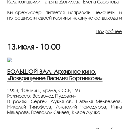
Калатозишвили, Татьяна Догилева, Елена Сафонова
Кинорежиссер пытается исправить недочеты и
погрешности своей картины накануне ее выхода и
Показ пройдёт с плёнки 35 мм из коллекции
ссорится со всеми, от сценариста до директора
Госфильмофонда России.
фильма. Поругавшаяся с ним актриса оказывается на
Подробнее
больничной койке, но все же сбегает из палаты,
Лента представлена в рамках программы
чтобы помочь коллегам. Последний
«ПЕРСОНА. Игорь Кваша»
.
художественный фильм Авербаха о съемках кино и
13.июля - 10:00
неотвратимости смерти.
Показ пройдёт с плёнки 35 мм из коллекции
Госфильмофонда России.
БОЛЬШОЙ ЗАЛ. Архивное кино.
Лента представлена в рамках программы
«Возвращение Василия Бортникова»
«ПЕРСОНА. Илья Авербах»
.
1953, 108 мин., драма, СССР, 12+
Режиссер: Всеволод Пудовкин
В ролях: Сергей Лукьянов, Наталья Медведева,
Николай Тимофеев, Анатолий Чемодуров, Инна
Макарова, Всеволод Санаев, Клара Лучко
После контузии, пролежав несколько лет в
госпитале, Василий (Сергей Лукьянов) вернулся в