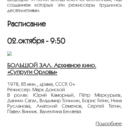
созданием которых эти режиссеры трудились
десятилетиями.
Расписание
02.октября - 9:50
БОЛЬШОЙ ЗАЛ. Архивное кино.
«Супруги Орловы»
1978, 85 мин., драма, СССР, 0+
Режиссер: Марк Донской
В ролях: Юрий Каморный, Пётр Меркурьев,
Даниил Сагал, Владимир Точилин, Борис Гитин, Нина
Русланова, Анатолий Семенов, Сергей Тегин,
Павел Винник, Валентина Беляева
По мотивам ранних рассказов М.Горького:
Подробнее
"Супруги Орловы", "Сочельник", "Встряска" и др.