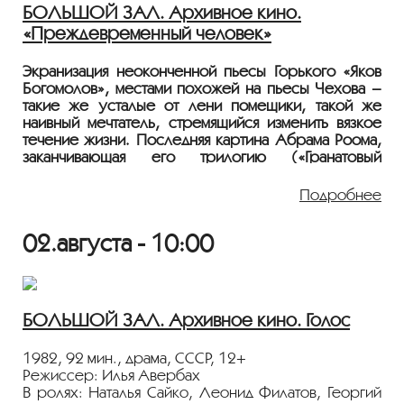
Госфильмофонда России.
БОЛЬШОЙ ЗАЛ. Архивное кино.
«Преждевременный человек»
Лента представлена в рамках программы
«ПЕРСОНА. Анатолий Папанов»
.
Экранизация неоконченной пьесы Горького «Яков
Богомолов», местами похожей на пьесы Чехова –
такие же усталые от лени помещики, такой же
наивный мечтатель, стремящийся изменить вязкое
течение жизни. Последняя картина Абрама Роома,
заканчивающая его трилогию («Гранатовый
браслет» по Куприну, «Цветы запоздалые» по
Чехову) и снятая незадолго до его смерти.
Подробнее
1972, 97 мин., драма, СССР, 18+
02.августа - 10:00
Режиссер: Абрам Роом
В ролях: Игорь Кваша, Анастасия Вертинская,
Александр Калягин, Борис Иванов, Нина Шацкая,
Валентин Смирнитский, Ирина Варлей, Анатолий
Адоскин, Татьяна Лукьянова, Валентин Брылеев
БОЛЬШОЙ ЗАЛ. Архивное кино. Голос
Инженер-идеалист Богомолов так увлечен
1982, 92 мин., драма, СССР, 12+
поисками воды в пустыне, что не замечает, что его
Режиссер: Илья Авербах
жена готова ему изменить – лишь бы вернуть его
В ролях: Наталья Сайко, Леонид Филатов, Георгий
внимание!