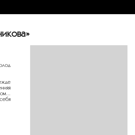
никова»
волод
режде
енняя
м...
себя