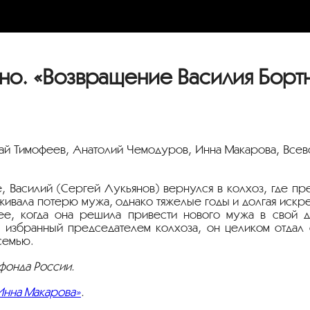
. «Возвращение Василия Борт
лай Тимофеев, Анатолий Чемодуров, Инна Макарова, Все
е, Василий (Сергей Лукьянов) вернулся в колхоз, где п
живала потерю мужа, однако тяжелые годы и долгая искр
е, когда она решила привести нового мужа в свой до
 избранный председателем колхоза, он целиком отдал 
семью.
фонда России.
нна Макарова»
.