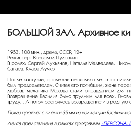
БОЛЬШОЙ ЗАЛ. Архивное кино
1953, 108 мин., драма, СССР, 12+
Режиссер: Всеволод Пудовкин
В ролях: Сергей Лукьянов, Наталья Медведева, Нико
Санаев, Клара Лучко
После контузии, пролежав несколько лет в госпитал
был председателем. Считая его погибшим, жена пере
любовь механика Мохова стали оправданием для не
Возвращение Василия было трудным для всех. Вновь
труду... А потом состоялось возвращение и в родную 
Показ пройдёт с плёнки 35 мм из коллекции Госфильмо
Лента представлена в рамках программы
«ПЕРСОНА. И