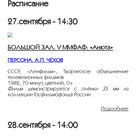
Расписание
27.сентября - 14:30
БОЛЬШОЙ ЗАЛ. V ММФАФ: «Анюта»
ПЕРСОНА. А.П. ЧЕХОВ
СССР, «Ленфильм», Творческое объединение
телевизионных фильмов
1982, 70 минут, цветной, 0+
Фильм демонстрируется с плёнки 35 мм из
коллекции Госфильмофонда России.
Автор сценария: Александр Белинский
Режиссёры: Александр Белинский, Владимир
Подробнее
Васильев
Оператор: Генрих Маранджян
Художник: Белла Маневич
28.сентября - 14:00
Композитор: Валерий Гаврилин
В ролях: Екатерина Максимова, Владимир Васильев,