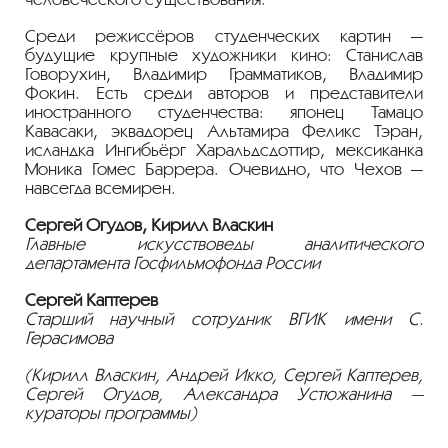
Среди режиссёров студенческих картин —
будущие крупные художники кино: Станислав
Говорухин, Владимир Грамматиков, Владимир
Фокин. Есть среди авторов и представители
иностранного студенчества: японец Тамацо
Кавасаки, эквадорец Альтамира Феликс Тэран,
исландка Ингибьёрг Харальдсдоттир, мексиканка
Моника Гомес Баррера. Очевидно, что Чехов —
навсегда всемирен.
Сергей Огудов, Кирилл Власкин
Главные искусствоведы аналитического
департамента Госфильмофонда России
Сергей Каптерев
Старший научный сотрудник ВГИК имени С.
Герасимова
(Кирилл Власкин, Андрей Икко, Сергей Каптерев,
Сергей Огудов, Александра Устюжанина —
кураторы программы)