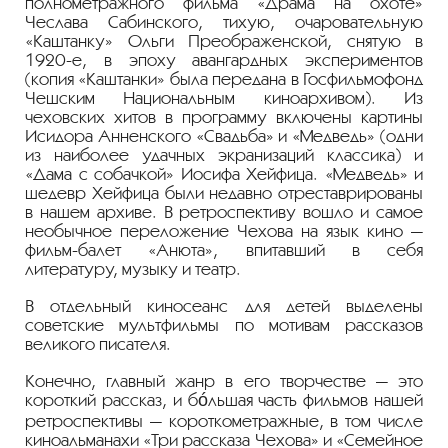
полнометражного фильма «Драма на охоте»
Чеслава Сабинского, тихую, очаровательную
«Каштанку» Ольги Преображенской, снятую в
1920-е, в эпоху авангардных экспериментов
(копия «Каштанки» была передана в Госфильмофонд
Чешским Национальным киноархивом). Из
чеховских хитов в программу включены картины
Исидора Анненского «Свадьба» и «Медведь» (одни
из наиболее удачных экранизаций классика) и
«Дама с собачкой» Иосифа Хейфица. «Медведь» и
шедевр Хейфица были недавно отреставрированы
в нашем архиве. В ретроспективу вошло и самое
необычное переложение Чехова на язык кино —
фильм-балет «Анюта», впитавший в себя
литературу, музыку и театр.
В отдельный киносеанс для детей выделены
советские мультфильмы по мотивам рассказов
великого писателя.
Конечно, главный жанр в его творчестве — это
короткий рассказ, и бóльшая часть фильмов нашей
ретроспективы — короткометражные, в том числе
киноальманахи «Три рассказа Чехова» и «Семейное