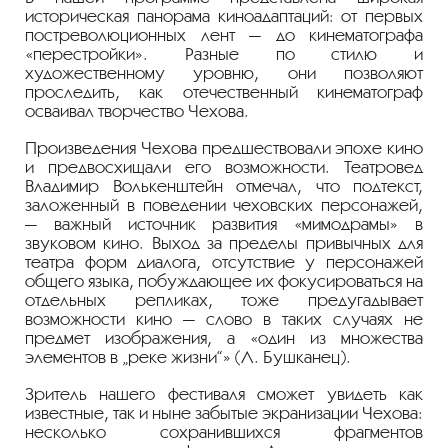
историческая панорама киноадаптаций: от первых
постреволюционных лент — до кинематографа
«перестройки». Разные по стилю и
художественному уровню, они позволяют
проследить, как отечественный кинематограф
осваивал творчество Чехова.
Произведения Чехова предшествовали эпохе кино
и предвосхищали его возможности. Театровед
Владимир Волькенштейн отмечал, что подтекст,
заложенный в поведении чеховских персонажей,
— важный источник развития «мимодрамы» в
звуковом кино. Выход за пределы привычных для
театра форм диалога, отсутствие у персонажей
общего языка, побуждающее их фокусироваться на
отдельных репликах, тоже предугадывает
возможности кино — слово в таких случаях не
предмет изображения, а «один из множества
элементов в „реке жизни“» (Л. Бушканец).
Зритель нашего фестиваля сможет увидеть как
известные, так и ныне забытые экранизации Чехова:
несколько сохранившихся фрагментов