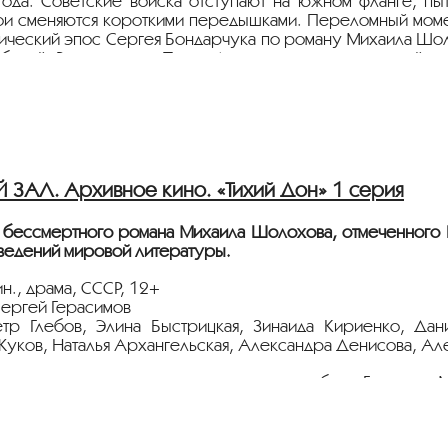
ода. Советские войска отступают на южном фланге, пыт
и сменяются короткими передышками. Переломный момент
оический эпос Сергея Бондарчука по роману Михаила Шол
бытий. Роль солдата Петра Лопахина стала последней в 
мя съемок, так что его озвучивал мастер дубляжа, актер 
ёт с плёнки 35 мм из коллекции Госфильмофонда России.
тавлена в рамках программы
«ПЕРСОНА. Михаил Шолохо
АЛ. Архивное кино. «Тихий Дон» 1 серия
 бессмертного романа Михаила Шолохова, отмеченного
ведений мировой литературы.
н., драма, СССР, 12+
ергей Герасимов
етр Глебов, Элина Быстрицкая, Зинаида Кириенко, Да
уков, Наталья Архангельская, Александра Денисова, Ал
ни донского казачества зарождается любовь Григория М
е знающая удержу. Ломаются человеческие судьбы — и ло
ёт с плёнки 35 мм из коллекции Госфильмофонда России.