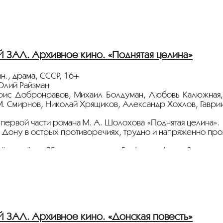
АЛ. Архивное кино. «Поднятая целина»
н., драма, СССР, 16+
Юлий Райзман
орис Добронравов, Михаил Болдуман, Любовь Калюжная
М. Смирнов, Николай Хрящиков, Александр Хохлов, Гаври
 первой части романа
М. А. Шолохова
«Поднятая целина».
на Дону в острых противоречиях, трудно и напряженно пр
ёт с плёнки 35 мм из коллекции Госфильмофонда России.
тавлена в рамках программы
«ПЕРСОНА. Михаил Шолохо
АЛ. Архивное кино. «Донская повесть»