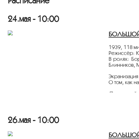
Расписание
24.мая - 10:00
БОЛЬШОЙ З
1939, 118 ми
Режиссёр: 
В ролях: Б
Блинников, 
Экранизация
О том, как 
Показ пройд
Лента предс
26.мая - 10:00
БОЛЬШОЙ З