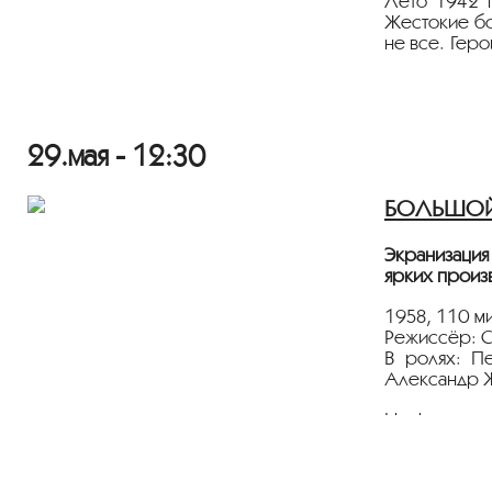
Лето 1942 г
Жестокие бо
не все. Гер
реальных со
прямо во вре
Показ пройд
29.мая - 12:30
Лента предс
БОЛЬШОЙ З
Экранизация
ярких произ
1958, 110 ми
Режиссёр: С
В ролях: П
Александр Ж
На фоне жиз
стыдная и н
Показ пройд