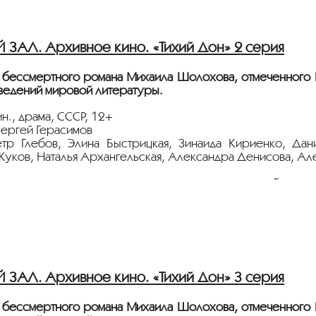
тавлена в рамках программы
«ПЕРСОНА. Михаил Шолохо
АЛ. Архивное кино. «Тихий Дон» 2 серия
 бессмертного романа Михаила Шолохова, отмеченного
ведений мировой литературы.
н., драма, СССР, 12+
ергей Герасимов
етр Глебов, Элина Быстрицкая, Зинаида Кириенко, Да
уков, Наталья Архангельская, Александра Денисова, Ал
ое крещение, ранения, кровь, смерть заставляют Григори
 казаки, за чье счастье отдают свои жизни? Но нет на му
ёт с плёнки 35 мм из коллекции Госфильмофонда России.
тавлена в рамках программы
«ПЕРСОНА. Михаил Шолохо
АЛ. Архивное кино. «Тихий Дон» 3 серия
 бессмертного романа Михаила Шолохова, отмеченного