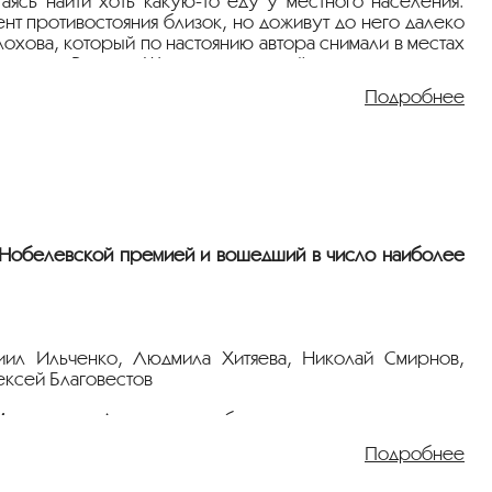
аясь найти хоть какую-то еду у местного населения.
 противостояния близок, но доживут до него далеко
охова, который по настоянию автора снимали в местах
карьере Василия Шукшина, который скончался во сне,
Игорь Ефимов.
Подробнее
в»
.
 Нобелевской премией и вошедший в число наиболее
ниил Ильченко, Людмила Хитяева, Николай Смирнов,
ексей Благовестов
елехова и Аксиньи — любовь страстная и запретная,
мается судьба всей страны…
Подробнее