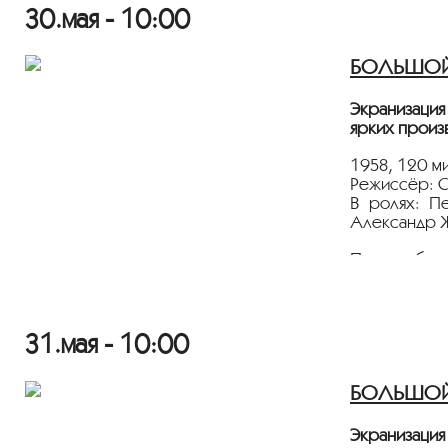
30.мая - 10:00
Лента предс
БОЛЬШОЙ З
Экранизация
ярких произ
1958, 120 ми
Режиссёр: С
В ролях: П
Александр Ж
Первое боев
за что воюют
Показ пройд
31.мая - 10:00
Лента предс
БОЛЬШОЙ З
Экранизация