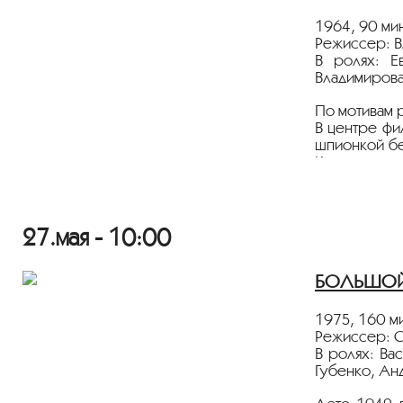
1964, 90 мин
Режиссер: 
В ролях: Е
Владимирова
По мотивам 
В центре фи
шпионкой бе
Кассовым че
Показ пройд
Лента предс
27.мая - 10:00
БОЛЬШОЙ З
1975, 160 ми
Режиссер: 
В ролях: Ва
Губенко, Ан