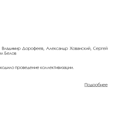
, Владимир Дорофеев, Александр Хованский, Сергей
ил Белов
оходило проведение коллективизации.
Подробнее
в»
.