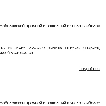
в»
.
 Нобелевской премией и вошедший в число наиболее
ниил Ильченко, Людмила Хитяева, Николай Смирнов,
ексей Благовестов
я задумываться о вещах, доселе его не тревоживших. :
чающие его вопросы однозначных ответов.
Подробнее
в»
.
 Нобелевской премией и вошедший в число наиболее