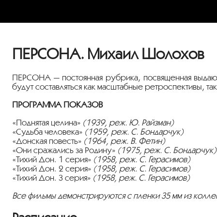
ПЕРСОНА. Михаил Шолохов
ПЕРСОНА — постоянная рубрика, посвященная выдающи
будут составляться как масштабные ретроспективы, т
ПРОГРАММА ПОКАЗОВ
«Поднятая целина»
(1939, реж. Ю. Райзман)
«Судьба человека»
(1959, реж. С. Бондарчук)
«Донская повесть»
(1964, реж. В. Фетин)
«Они сражались за Родину»
(1975, реж. С. Бондарчук)
«Тихий Дон. 1 серия»
(1958, реж. С. Герасимов)
«Тихий Дон. 2 серия»
(1958, реж. С. Герасимов)
«Тихий Дон. 3 серия»
(1958, реж. С. Герасимов)
Все фильмы демонстрируются с пленки 35 мм из колле