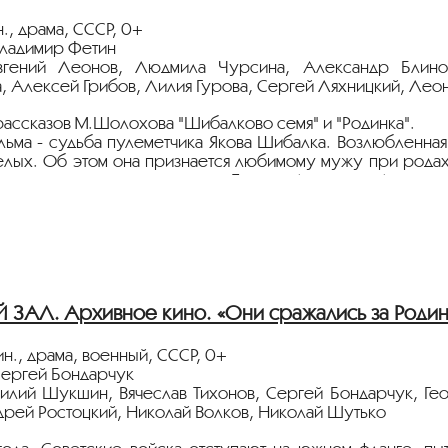
., драма, СССР, 0+
Владимир Фетин
вгений Леонов, Людмила Чурсина, Александр Блинов
, Алексей Грибов, Лилия Гурова, Сергей Ляхницкий, Ле
рассказов М.Шолохова "Шибалково семя" и "Родинка".
льма - судьба пулеметчика Якова Шибалка. Возлюбленная 
лых. Об этом она признается любимому мужу при родах
мпионом картину сделал дуэт Евгения Леонова и Людмилы
ёт с плёнки 35 мм из коллекции Госфильмофонда России.
тавлена в рамках программы
«ПЕРСОНА. Михаил Шолохо
АЛ. Архивное кино. «Они сражались за Роди
н., драма, военный, СССР, 0+
Сергей Бондарчук
силий Шукшин, Вячеслав Тихонов, Сергей Бондарчук, Ге
дрей Ростоцкий, Николай Волков, Николай Шутько