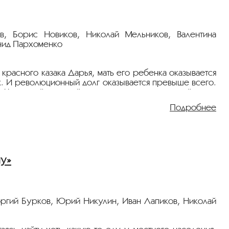
, Борис Новиков, Николай Мельников, Валентина
онид Пархоменко
красного казака Дарья, мать его ребенка оказывается
. И революционный долг оказывается превыше всего.
 Чурсиной, ставшей после картины кинозвездой.
Подробнее
в»
.
ну»
оргий Бурков, Юрий Никулин, Иван Лапиков, Николай