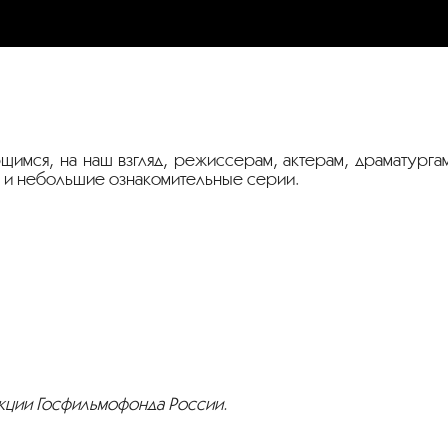
мся, на наш взгляд, режиссерам, актерам, драматурга
ак и небольшие ознакомительные серии.
кции Госфильмофонда России.