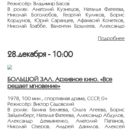
Режиссёр: Владимир Басов
В ролях: Анатолий Кузнецов, Наталья Фатеева,
Николай Боголюбов, Георгий Куликов, Борис
Кордунов, Юрий Саранцев, Афанасий Кочетков,
Николай Граббе, Валентин Брылеев, Александр
Лебедев
Подробнее
Молодой специалист Володя Батанин
по распределению приезжает на шахту в городок
28.декабря - 10:00
крайнего севера. Он понравился и начальнику
и его дочери Алле.
Постепенно становится ясно, что начальник
и подчиненный стоят на разных позициях: один
старается скрыть от руководства негативные факты,
БОЛЬШОЙ ЗАЛ. Архивное кино. «Все
чтобы его комбинат считался передовым, а другой,
решает мгновение»
Володя, за честность в любом деле. Коллектив
поддерживает парня, а Алла пытается помирить
отца с мужем.
1978, 100 мин., спортивная драма, СССР, 0+
Режиссёр: Виктор Садовский
Показ пройдёт с плёнки 35 мм из коллекции
В ролях: Галина Беляева, Ольга Агеева, Борис
Госфильмофонда России.
Зайденберг, Наталья Фатеева, Александр Абдулов,
Александр Демьяненко, Анатолий Папанов,
Лента представлена в рамках программы
Николай Озеров, Андрей Данилов, Алексей
«ПЕРСОНА. Наталья Фатеева»
.
Васильев