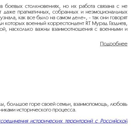
 боевых столкновениях, но их работа связана с не
ет даже прагматичных, собранных и неэмоциональных
знала, как все было на самом деле», - так они говорят
ди которых военный корреспондент RT Мурад Газдиев,
вой, насколько важны взаимоотношения с военными и
Подробнее
ссоединения исторических территорий с Российской
елы, большое горе своей семьи, взаимопомощь, любовь
тниками исторического процесса.
ссоединения исторических территорий с Российской