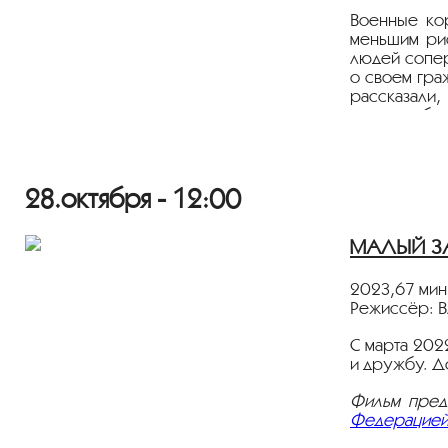
Военные кор
меньшим рис
людей сопере
о своем гра
рассказали,
вопросы без
может стать
Фильм пред
Федерацией
28.октября - 12:00
МАЛЫЙ ЗАЛ
2023,67 мин
Режиссёр: В
С марта 202
и дружбу. Д
Фильм пред
Федерацией