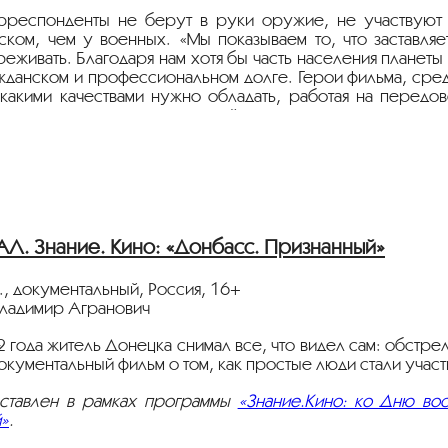
респонденты не берут в руки оружие, не участвуют в
ком, чем у военных. «Мы показываем то, что заставля
живать. Благодаря нам хотя бы часть населения планеты у
жданском и профессиональном долге. Герои фильма, сре
 какими качествами нужно обладать, работая на передо
опасности и почему не каждый
 военным журналистом.
ставлен в рамках программы
«Знание.Кино: ко Дню во
»
.
. Знание. Кино: «Донбасс. Признанный»
., документальный, Россия, 16+
ладимир Агранович
2 года житель Донецка снимал все, что видел сам: обстр
окументальный фильм о том, как простые люди стали учас
ставлен в рамках программы
«Знание.Кино: ко Дню во
»
.