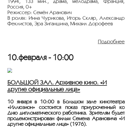
1994, 133 мин., драма, мелодрама, Франция,
Россия, 0+
Режиссер: Семён Аранович
В ролях: Инна Чурикова, Игорь Скляр, Александр
Феклистов, Эра Зиганшина, Михаил Дорофеев
Одинокая женщина влюбляется в зэка сильно
моложе ее и бежит с ним в брошенный людьми
Подробнее
поселок. Вот только причина, по которой он
пустует, оказывается страшной — пара попадает в
10.февраля - 10:00
зону с повышенным содержание радиации.
Мрачная драма режиссёра выдающегося сериала
«Противостояние» с прекрасным актерским
дуэтом.
БОЛЬШОЙ ЗАЛ. Архивное кино. «И
Показ пройдёт с плёнки 35 мм из коллекции
другие официальные лица»
Госфильмофонда России.
Лента представлена в рамках программы
10 января в 10:00 в Большом зале кинотеатра
«ПЕРСОНА. Семён Аранович»
.
«Иллюзион» состоится показ приуроченный ко
Дню дипломатического работника. Зрителям будет
продемонстрирован фильм Семёна Арановича «И
другие официальные лица» (1976).