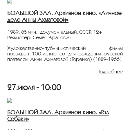
повести Юрий Германа и сценарию его сына
Алексея и Светланы Кармалиты.
БОЛЬШОЙ ЗАЛ. Архивное кино. «Личное
дело Анны Ахматовой»
Показ пройдёт с плёнки 35 мм из коллекции
Госфильмофонда России.
1989, 65 мин., документальный, СССР, 12+
Лента представлена в рамках программы
Режиссёр: Семен Аранович
«ПЕРСОНА. Семён Аранович»
.
Художественно-публицистический фильм
посвящен 100-летию со дня рождения русской
поэтессы Анны Ахматовой (Горенко) (1889-1966).
В фильме звучат стихи в авторском исполнении. Об
Анне Ахматовой вспоминают люди, близко знавшие
Подробнее
и любившие ее. Особое место в картине занимают
воспоминания Лидии Чуковской.
27.июля - 10:00
Показ пройдёт с плёнки 35 мм из коллекции
Госфильмофонда России.
Лента представлена в рамках программы
БОЛЬШОЙ ЗАЛ. Архивное кино. «Год
«ПЕРСОНА. Семён Аранович»
.
Собаки»