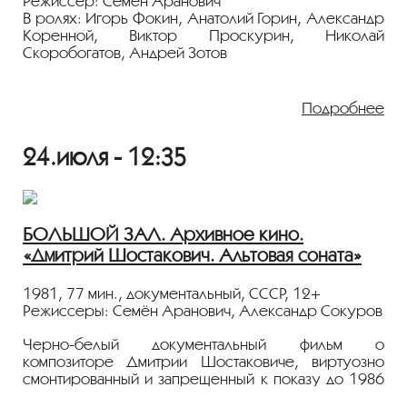
Режиссер: Семён Аранович
В ролях: Игорь Фокин, Анатолий Горин, Александр
Коренной, Виктор Проскурин, Николай
Скоробогатов, Андрей Зотов
Сильная военная драма с обманчиво оптимистичным
названием по сценарию Юрия Клёпикова
Подробнее
(«Восхождение», «Пацаны», «Мама вышла замуж»).
Летом 1942 года из Архангельска на острова
24.июля - 12:35
Новой Земли отправляется экспедиция школьников,
чтобы оборудовать продовольственные базы для
потерпевших бедствие моряков. Неожиданно на
острове появляются фашисты, и подростки
вступают с ними в противоборство.
БОЛЬШОЙ ЗАЛ. Архивное кино.
«Дмитрий Шостакович. Альтовая соната»
Показ пройдёт с плёнки 35 мм из коллекции
Госфильмофонда России.
1981, 77 мин., документальный, СССР, 12+
Лента представлена в рамках программы
Режиссеры: Семён Аранович, Александр Сокуров
«ПЕРСОНА. Семён Аранович»
.
Черно-белый документальный фильм о
композиторе Дмитрии Шостаковиче, виртуозно
смонтированный и запрещенный к показу до 1986
года. Семён Аранович по совету коллег, в том