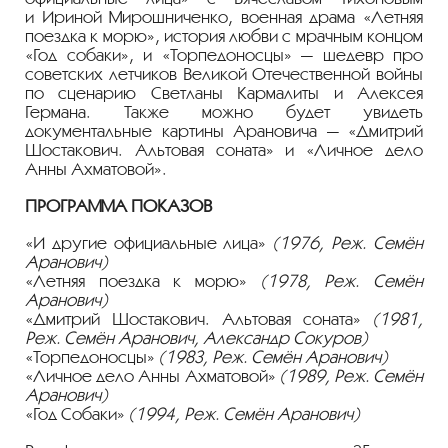
и Ириной Мирошниченко, военная драма «Летняя
поездка к морю», история любви с мрачным концом
«Год собаки», и «Торпедоносцы» — шедевр про
советских летчиков Великой Отечественной войны
по сценарию Светланы Кармалиты и Алексея
Германа. Также можно будет увидеть
документальные картины Арановича — «Дмитрий
Шостакович. Альтовая соната» и «Личное дело
Анны Ахматовой».
ПРОГРАММА ПОКАЗОВ
«И другие официальные лица»
(1976, Реж. Семён
Аранович)
«Летняя поездка к морю»
(1978, Реж. Семён
Аранович)
«Дмитрий Шостакович. Альтовая соната»
(1981,
Реж. Семён Аранович, Александр Сокуров)
«Торпедоносцы»
(1983, Реж. Семён Аранович)
«Личное дело Анны Ахматовой»
(1989, Реж. Семён
Аранович)
«Год Собаки»
(1994, Реж. Семён Аранович)