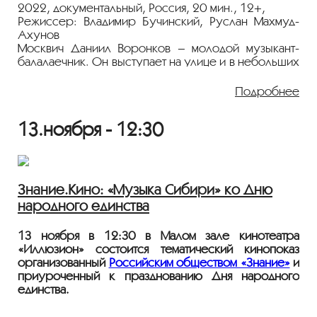
2022, документальный, Россия, 20 мин., 12+,
Режиссер: Владимир Бучинский, Руслан Махмуд-
Ахунов
Москвич Даниил Воронков – молодой музыкант-
балалаечник. Он выступает на улице и в небольших
клубах. Увлечение балалайкой изменило его
жизнь: он приехал из Москвы в Ульяновск, где
Подробнее
благодаря деятельности нескольких людей возник
центр возрождения балалайки – открылась
13.ноября - 12:30
мануфактура и единственный в мире музей
балалайки. Теперь он часть этого феномена. Но
сумеет ли Даниил вписать традиционную балалайку
в современный музыкальный контекст?
Знание.Кино: «Музыка Сибири» ко Дню
«Ковчег»
народного единства
2022, документальный, Россия, 44 мин., 6+,
Режиссер: Станислав Ставинов
Это фильм о большом Кавказском биосферном
13 ноября в 12:30 в Малом зале кинотеатра
заповеднике, о дикой природе и о людях,
«Иллюзион» состоится тематический кинопоказ
оказавшихся внутри. Мало кто знает, но именно
организованный
Российским обществом «Знание»
и
здесь, на Западном Кавказе, наивысший уровень
приуроченный к празднованию Дня народного
биоразнообразия в Европе. Растет самый высокий
единства.
лес, и выпадает самый глубокий снег. А еще здесь
2022, документальный, Россия, 77 мин., 6+,
обитает одна из крупнейших популяций зубров в