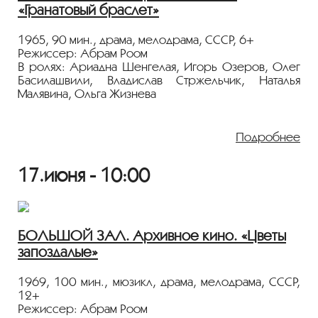
«Гранатовый браслет»
Показ пройдёт с плёнки 35 мм из коллекции
Госфильмофонда России.
1965, 90 мин., драма, мелодрама, СССР, 6+
Лента представлена в рамках программы
Режиссер: Абрам Роом
«ПЕРСОНА. Абрам Роом»
.
В ролях: Ариадна Шенгелая, Игорь Озеров, Олег
Басилашвили, Владислав Стржельчик, Наталья
Малявина, Ольга Жизнева
Замужняя княгиня Наталья Шеина получает браслет
от анонимного поклонника. Им оказывается мелкий
Подробнее
чиновник, который, несмотря на увещевания мужа
княгини, не может представить себе мир без нее.
17.июня - 10:00
Мелодрама по мотивам одноименной повести
Александра Куприна.
Показ пройдёт с плёнки 35 мм из коллекции
Госфильмофонда России.
БОЛЬШОЙ ЗАЛ. Архивное кино. «Цветы
запоздалые»
Лента представлена в рамках программы
«ПЕРСОНА. Абрам Роом»
.
1969, 100 мин., мюзикл, драма, мелодрама, СССР,
12+
Режиссер: Абрам Роом