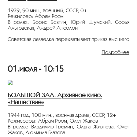
Лента представлена в рамках программы
«ПЕРСОНА. Абрам Роом»
.
1939, 90 мин., военный, СССР, 0+
Режиссер: Абрам Роом
В ролях: Борис Безгин, Юрий Шумский, Софья
Альтовская, Андрей Апсолон
Советская разведка перехватывает приказ высшего
командования фашистской Германии о переходе
советской границы. На бомбежку немецких
Подробнее
аэродромов вылетают тысячи наших самолетов,
в числе которых — эскадрилья № 5. Фашистам
01.июля - 10:15
удается подбить два наших самолета. Летчики
эскадрильи, майор Гришин и капитан Нестеров,
на парашютах спускаются на территорию врага и,
используя немецкую радиостанцию, вызывают
эскадрильи советских бомбардировщиков
БОЛЬШОЙ ЗАЛ. Архивное кино.
на бомбежку подземных ангаров. Героическая
«Нашествие»
военная драма, снятая еще до начала Великой
Отечественной.
1944 год, 100 мин., военная драма, СССР, 12+
Показ пройдёт с плёнки 35 мм из коллекции
Режиссеры: Абрам Роом, Олег Жаков
Госфильмофонда России.
В ролях: Владимир Гремин, Ольга Жизнева, Олег
Жаков, Людмила Глазова