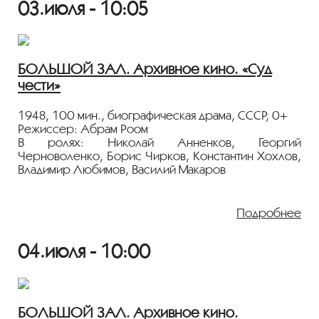
03.июля - 10:05
руки. Уже совсем скоро наступит День Победы.
Показ пройдёт с плёнки 35 мм из коллекции
Госфильмофонда России.
БОЛЬШОЙ ЗАЛ. Архивное кино. «Суд
Лента представлена в рамках программы
чести»
«ПЕРСОНА. Абрам Роом»
.
1948, 100 мин., биографическая драма, СССР, 0+
Режиссер: Абрам Роом
В ролях: Николай Анненков, Георгий
Черноволенко, Борис Чирков, Константин Хохлов,
Владимир Любимов, Василий Макаров
Профессор Добротворский вместе со своим
коллегой Лосевым находится на пути
Подробнее
к завершению научной работы, имеющей
огромное значение в медицине. Друг
04.июля - 10:00
Добротворского академик Верейский узнает
из иностранного журнала, что важные данные
об этой работе попали в руки американцев.
Производственная драма на тему «дела врачей»,
награжденная Сталинской премией.
БОЛЬШОЙ ЗАЛ. Архивное кино.