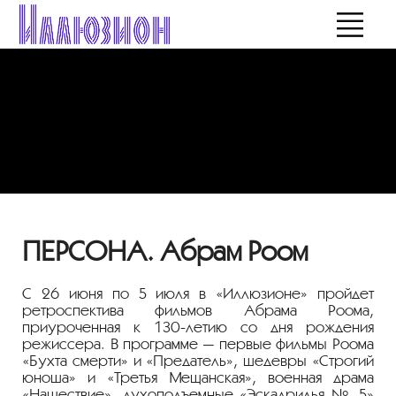
ПЕРСОНА. Абрам Роом
С 26 июня по 5 июля в «Иллюзионе» пройдет
ретроспектива фильмов Абрама Роома,
приуроченная к
130-летию
со дня рождения
режиссера. В программе — первые фильмы Роома
«Бухта смерти» и «Предатель», шедевры «Строгий
юноша» и «Третья Мещанская», военная драма
«Нашествие», духоподъемные «Эскадрилья № 5»