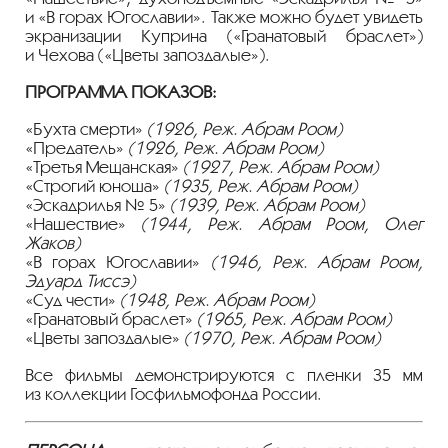
и «В горах Югославии». Также можно будет увидеть
экранизации Куприна («Гранатовый браслет»)
и Чехова («Цветы запоздалые»).
ПРОГРАММА ПОКАЗОВ:
«Бухта смерти»
(1926, Реж. Абрам Роом)
«Предатель»
(1926, Реж. Абрам Роом)
«Третья Мещанская»
(1927, Реж. Абрам Роом)
«Строгий юноша»
(1935, Реж. Абрам Роом)
«Эскадрилья № 5»
(1939, Реж. Абрам Роом)
«Нашествие»
(1944, Реж. Абрам Роом, Олег
Жаков)
«В горах Югославии»
(1946, Реж. Абрам Роом,
Эдуард Тиссэ)
«Суд чести»
(1948, Реж. Абрам Роом)
«Гранатовый браслет»
(1965, Реж. Абрам Роом)
«Цветы запоздалые»
(1970, Реж. Абрам Роом)
Все фильмы демонстрируются с пленки 35 мм
из коллекции Госфильмофонда России.