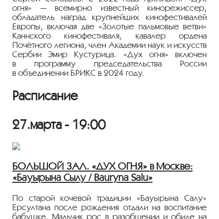
огня» — всемирно известный кинорежиссер,
обладатель наград крупнейших кинофестивалей
Европы, включая две «Золотые пальмовые ветви»
Каннского кинофестиваля, кавалер ордена
Почётного легиона, член Академии наук и искусств
Сербии Эмир Кустурица. «Дух огня» включен
в программу председательства России
в объединении БРИКС в 2024 году.
Расписание
27.марта - 19:00
БОЛЬШОЙ ЗАЛ. «ДУХ ОГНЯ» в Москве:
«Бауырына Сылу / Bauryna Salu»
По старой кочевой традиции «Бауырына Салу»
Ерсултана после рождения отдали на воспитание
бабушке. Мальчик рос в разобщении и обиде на