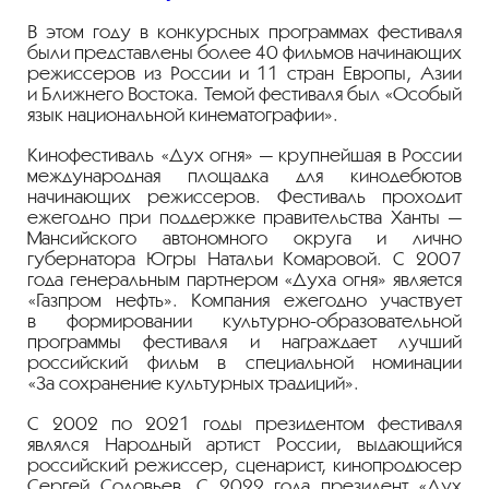
В этом году в конкурсных программах фестиваля
были представлены более 40 фильмов начинающих
режиссеров из России и 11 стран Европы, Азии
и Ближнего Востока. Темой фестиваля был «Особый
язык национальной кинематографии».
Кинофестиваль «Дух огня» — крупнейшая в России
международная площадка для кинодебютов
начинающих режиссеров. Фестиваль проходит
ежегодно при поддержке правительства Ханты —
Мансийского автономного округа и лично
губернатора Югры Натальи Комаровой. С 2007
года генеральным партнером «Духа огня» является
«Газпром нефть». Компания ежегодно участвует
в формировании
культурно-образовательной
программы фестиваля и награждает лучший
российский фильм в специальной номинации
«За сохранение культурных традиций».
С 2002 по 2021 годы президентом фестиваля
являлся Народный артист России, выдающийся
российский режиссер, сценарист, кинопродюсер
Сергей Соловьев. С 2022 года президент «Дух