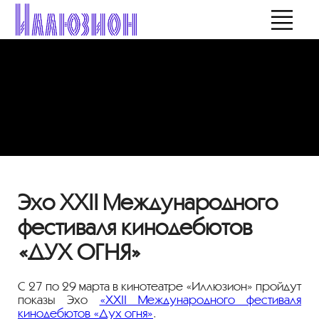
Эхо XXII Международного
фестиваля кинодебютов
«ДУХ ОГНЯ»
С 27 по 29 марта в кинотеатре «Иллюзион» пройдут
показы Эхо
«XXII Международного фестиваля
кинодебютов «Дух огня»
.