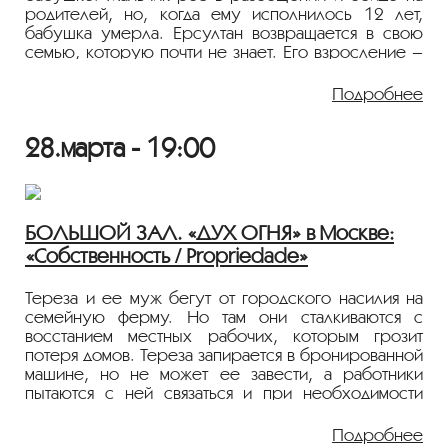
родителей, но, когда ему исполнилось 12 лет,
бабушка умерла. Ерсултан возвращается в свою
семью, которую почти не знает. Его взросление –
тяжелейшая трансформация и попытка восстановить
отношения с родителями, особенно с отцом.
Подробнее
2023, 108 мин., Казахстан, 18+
28.марта - 19:00
Режиссер и автор сценария: Асхат Кучинчиреков
Оператор: Жанарбек Елеубек
Художник: Азамат Исраилов
В ролях: Ерсултан Ерман, Айдос Ауесбай, Бигайша
Салкын, Динара Шымырбай
БОЛЬШОЙ ЗАЛ. «ДУХ ОГНЯ» в Москве:
Продюсеры: Асхат Кучинчиреков, Анна Качко
«Собственность / Propriedade»
Производство и права:TОО «ASKHATFILM»
Фильм демонстрируется на языке оригинала с
Тереза и ее муж бегут от городского насилия на
русскими субтитрами.
семейную ферму. Но там они сталкиваются с
восстанием местных рабочих, которым грозит
потеря домов. Тереза запирается в бронированной
Асхат Кучинчиреков
машине, но не может ее завести, а работники
Режиссер, актер. Родился в 1982 году. Окончил
пытаются с ней связаться и при необходимости
Казахскую национальную академию кино по
вывести силой. Слоя брони, разделяющей эти две
специальности «режиссер». Карьеру в кино начал
вселенные, может быть недостаточно, чтобы
Подробнее