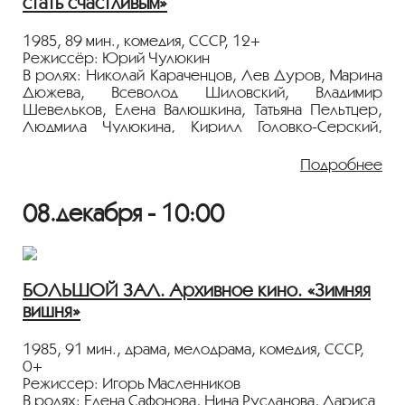
стать счастливым»
Показ пройдёт с плёнки 35 мм из коллекции
Госфильмофонда России.
1985, 89 мин., комедия, СССР, 12+
Режиссёр: Юрий Чулюкин
Лента представлена в рамках программы
В ролях: Николай Караченцов, Лев Дуров, Марина
«ПЕРСОНА. Владимир Дашкевич»
.
Дюжева, Всеволод Шиловский, Владимир
Шевельков, Елена Валюшкина, Татьяна Пельтцер,
Людмила Чулюкина, Кирилл Головко-Серский,
Кирилл Унгуряну
Подробнее
Однажды под Новый год фотокорреспондент Гоша
познакомился со странным старичком, назвавшимся
08.декабря - 10:00
изобретателем. Последнее свое изобретение он
держал в чемоданчике и охотно определял с
помощью этого прибора область и степень
одаренности каждого желающего. Гоше старичок
предсказал карьеру клоуна, но тот не поверил и
БОЛЬШОЙ ЗАЛ. Архивное кино. «Зимняя
вопреки рекомендациям стал журналистом...
вишня»
Показ пройдёт с плёнки 35 мм из коллекции
Госфильмофонда России.
1985, 91 мин., драма, мелодрама, комедия, СССР,
0+
Лента представлена в рамках программы
Режиссер: Игорь Масленников
«ПЕРСОНА. Юрий Чулюкин»
.
В ролях: Елена Сафонова, Нина Русланова, Лариса