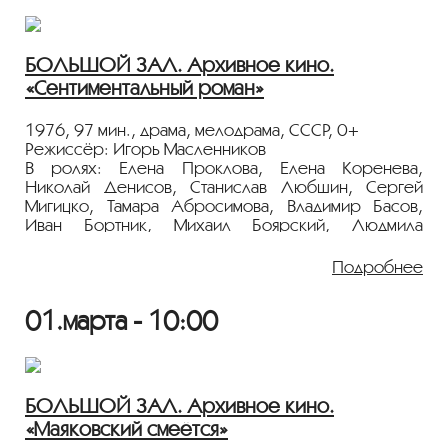
БОЛЬШОЙ ЗАЛ. Архивное кино.
«Сентиментальный роман»
1976, 97 мин., драма, мелодрама, СССР, 0+
Режиссёр: Игорь Масленников
В ролях: Елена Проклова, Елена Коренева,
Николай Денисов, Станислав Любшин, Сергей
Мигицко, Тамара Абросимова, Владимир Басов,
Иван Бортник, Михаил Боярский, Людмила
Дмитриева
Подробнее
1920-е годы. Страна жила в русле «мирной»
революции – бурлила молодая жизнь, не знающая
01.марта - 10:00
усталости и компромиссов. Так же жил и молодой
газетчик Шура Севастьянов – жадно, взахлеб. И
вдруг… пришла к нему любовь.
Показ пройдёт с плёнки 35 мм из коллекции
БОЛЬШОЙ ЗАЛ. Архивное кино.
Госфильмофонда России.
«Маяковский смеётся»