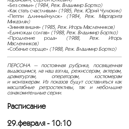
«Без семьи»
(1984, Реж. Владимир Бортко)
«Как стать счастливым»
(1985, Реж. Юрий Чулюкин)
«Пеппи Длинныйчулок»
(1984, Реж. Маргарита
Микаэлян)
«Зимняя вишня»
(1985, Реж. Игорь Масленников)
«Единожды солгав»
(1988, Реж. Владимир Бортко)
«Продление рода»
(1988, Реж. Игорь
Масленников)
«Собачье сердце»
(1988, Реж. Владимир Бортко)
ПЕРСОНА — постоянная рубрика, посвященная
выдающимся, на наш взгляд, режиссерам, актерам,
драматургам, операторам, костюмерам
и монтажерам. Из показов будут составляться как
масштабные ретроспективы, так и небольшие
ознакомительные серии.
Расписание
29.февраля - 10:10