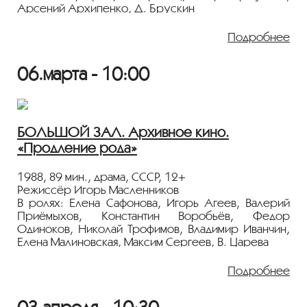
Арсений Архипенко, Д. Брускин
Действие происходит в XIX веке. Мальчик Реми
Подробнее
скитается с хозяином-дрессировщиком по разным
городам. Бродячая жизнь многому научит ребенка,
06.марта - 10:00
а дружба и поддержка тех, с кем свела его судьба,
помогут перенести все испытания.
Показ пройдёт с плёнки 35 мм из коллекции
Госфильмофонда России.
БОЛЬШОЙ ЗАЛ. Архивное кино.
«Продление рода»
Лента представлена в рамках программы
«ПЕРСОНА. Владимир Дашкевич».
1988, 89 мин., драма, СССР, 12+
Режиссёр Игорь Масленников
В ролях: Елена Сафонова, Игорь Агеев, Валерий
Приёмыхов, Константин Воробьёв, Федор
Одиноков, Николай Трофимов, Владимир Иванчин,
Елена Малиновская, Максим Сергеев, В. Царева
Недалеко от военного аэродрома находится
Подробнее
разграбленный и полуразрушенный древний
монастырь. Группа местных энтузиастов и
столичных реставраторов пытается всеми силами