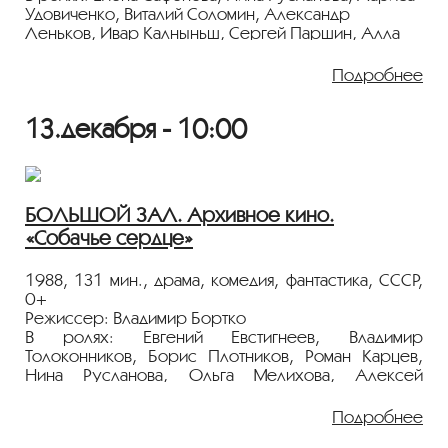
Удовиченко, Виталий Соломин, Александр
Леньков, Ивар Калныньш, Сергей Паршин, Алла
Осипенко, Валерий Караваев
Молодая интеллигентная женщина одна воспитывает
Подробнее
маленького сына. Она любит и любима, но
избранник женат и не решается оставить семью.
13.декабря - 10:00
Неожиданно в ее жизнь входит новый знакомый:
красивый, внимательный, респектабельный. Но
сердцу не прикажешь…
Показ пройдёт с плёнки 35 мм из коллекции
БОЛЬШОЙ ЗАЛ. Архивное кино.
Госфильмофонда России.
«Собачье сердце»
Лента представлена в рамках
1988, 131 мин., драма, комедия, фантастика, СССР,
программы
«ПЕРСОНА. Нина Русланова».
0+
Режиссер: Владимир Бортко
В ролях: Евгений Евстигнеев, Владимир
Толоконников, Борис Плотников, Роман Карцев,
Нина Русланова, Ольга Мелихова, Алексей
Миронов, Анжелика Неволина, Наталья Фоменко,
Иван Ганжа
Подробнее
Москва, 1924 год. В результате одного из