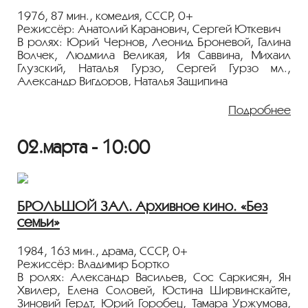
Лента представлена в рамках программы
«ПЕРСОНА. Владимир Дашкевич».
1976, 87 мин., комедия, СССР, 0+
Режиссёр: Анатолий Каранович, Сергей Юткевич
В ролях: Юрий Чернов, Леонид Броневой, Галина
Волчек, Людмила Великая, Ия Саввина, Михаил
Глузский, Наталья Гурзо, Сергей Гурзо мл.,
Александр Вигдоров, Наталья Защипина
По пьесе "Клоп" и сценарию "Позабудь про камин"
Подробнее
В.Маяковского.
Фильм-коллаж с использованием хроники и
02.марта - 10:00
объемной мультипликации (комментирует
известный сценарист Алексей Каплер) высмеивает
политиканство и бытовое мещанство.
Показ пройдёт с плёнки 35 мм из коллекции
БРОЛЬШОЙ ЗАЛ. Архивное кино. «Без
Госфильмофонда России.
семьи»
Лента представлена в рамках программы
«ПЕРСОНА. Владимир Дашкевич».
1984, 163 мин., драма, СССР, 0+
Режиссёр: Владимир Бортко
В ролях: Александр Васильев, Сос Саркисян, Ян
Хвилер, Елена Соловей, Юстина Ширвинскайте,
Зиновий Гердт, Юрий Горобец, Тамара Уржумова,