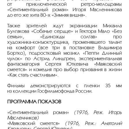
от приключенческой
ретро-мелодрамы
«Сентиментальный роман» Игоря Масленникова
до его же хита
80-х
«Зимняя вишня».
Также зрителей ждут экранизации Михаила
Булгакова «Собачье сердце» и Гектора Мало «Без
семьи», «Единожды солгав» про
художника-конъюктурщика
, променявшего талант
на комфорт (все три в постановке Владимира
Бортко), подростковый мюзикл «Пеппи Длинный
чулок» по Астрид Линдгрен, экспериментальная
фантасмагория Сергея Юткевича «Маяковский
смеется» и комедия про выбор призвания в жизни
«Как стать счастливым».
Фильмы демонстрируются с пленки 35 мм
из коллекции Госфильмофонда России.
ПРОГРАММА ПОКАЗОВ
«Сентиментальный роман»
(1976, Реж. Игорь
Масленников)
«Маяковский смеется»
(1976, Реж.: Анатолий
Каранович, Сергей Юткевич)