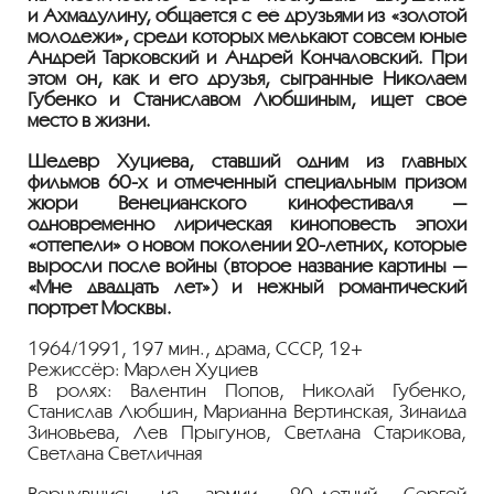
и Ахмадулину, общается с её друзьями из «золотой
молодежи», среди которых мелькают совсем юные
Андрей Тарковский и Андрей Кончаловский. При
этом он, как и его друзья, сыгранные Николаем
Губенко и Станиславом Любшиным, ищет своё
место в жизни.
Шедевр Хуциева, ставший одним из главных
фильмов
60-х
и отмеченный специальным призом
жюри Венецианского кинофестиваля —
одновременно лирическая киноповесть эпохи
«оттепели» о новом поколении
20-летних
, которые
выросли после войны (второе название картины —
«Мне двадцать лет») и нежный романтический
портрет Москвы.
1964/1991, 197 мин., драма, СССР, 12+
Режиссёр: Марлен Хуциев
В ролях: Валентин Попов, Николай Губенко,
Станислав Любшин, Марианна Вертинская, Зинаида
Зиновьева, Лев Прыгунов, Светлана Старикова,
Светлана Светличная
Вернувшись из армии, 20-летний Сергей