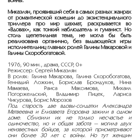
войны.
Микаэлян, проявивший себя в самых разных жанрах
от романтической комедии до экзистенциального
триллера про мир шахмат, раскрывается во
«Вдовах», как тонкий наблюдатель и гуманист. Но
столь щепетильная тема, не могла бы быть
реализована органично, без выдающейся игры
исполнительниц главных ролей Галины Макаровой и
Галины Скоробогатовой.
1976, 90 мин., драма, СССР, 0+
Режиссер: Сергей Микаэлян
В ролях: Галина Макарова, Галина Скоробогатова,
Геннадий Ложкин, Борислав Брондуков, Нина
Мамаева, Раиса Максимова, Михаил
Погоржельский, Владимир Пицек, Лариса
Чикурова, Борис Морозов
Под старость две вдовы-солдатки Александра
Матвеевна и Елизавета Егоровна зажили в одном
доме. Сблизили их не только несчастье и
одиночество, но и общая забота — могила двух
неизвестных бойцов, за которой присматривают
они более 30 лет с войны. Но тут женщин