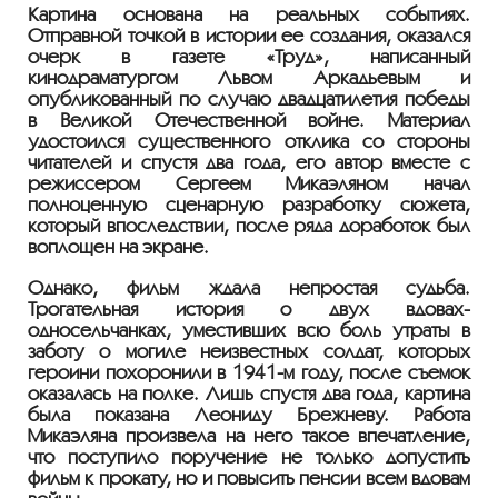
Картина основана на реальных событиях.
Отправной точкой в истории ее создания, оказался
очерк в газете «Труд»
, написанный
кинодраматургом Львом Аркадьевым и
опубликованный по случаю двадцатилетия победы
в Великой Отечественной войне. Материал
удостоился существенного отклика со стороны
читателей и спустя два года, его автор вместе с
режиссером Сергеем Микаэляном начал
полноценную сценарную разработку сюжета,
который впоследствии, после ряда доработок был
воплощен на экране.
Однако, фильм ждала непростая судьба.
Трогательная история о двух вдовах-
односельчанках, уместивших всю боль утраты в
заботу о могиле неизвестных солдат, которых
героини похоронили в 1941-м году, после съемок
оказалась на полке. Лишь спустя два года, картина
была показана Леониду Брежневу. Работа
Микаэляна произвела на него такое впечатление,
что поступило поручение не только допустить
фильм к прокату, но и повысить пенсии всем вдовам