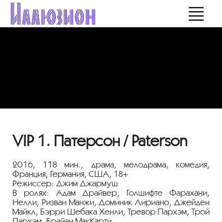
VIP 1. Патерсон / Paterson
2016, 118 мин., драма, мелодрама, комедия,
Франция, Германия, США, 18+
Режиссер: Джим Джармуш
В ролях: Адам Драйвер, Голшифте Фарахани,
Нелли, Ризван Манжи, Доминик Лириано, Джейден
Майкл, Бэрри Шебака Хенли, Тревор Пархэм, Трой
Пархэм, Брайан МакКарти