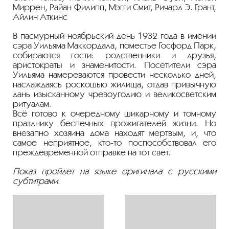
Миррен, Райан Филипп, Мэгги Смит, Ричард Э. Грант,
Айлин Аткинс
В пасмурный ноябрьский день 1932 года в имении
сэра Уильяма Маккордала, поместье Госфорд Парк,
собираются гости: родственники и друзья,
аристократы и знаменитости. Посетители сэра
Уильяма намереваются провести несколько дней,
наслаждаясь роскошью жилища, отдав привычную
дань изысканному чревоугодию и великосветским
ритуалам.
Всё готово к очередному шикарному и томному
празднику беспечных прожигателей жизни. Но
внезапно хозяина дома находят мертвым, и, что
самое неприятное, кто-то поспособствовал его
преждевременной отправке на тот свет.
Показ пройдет на языке оригинала с русскими
субтитрами.