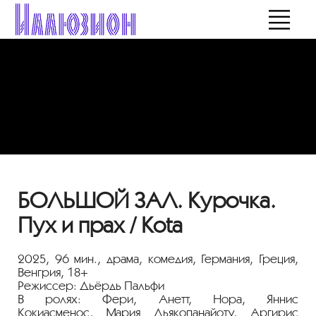
БОЛЬШОЙ ЗАЛ. Курочка.
Пух и прах / Kota
2025, 96 мин., драма, комедия, Германия, Греция,
Венгрия, 18+
Режиссер: Дьёрдь Пальфи
В ролях:
Фери,
Анетт,
Нора,
Яннис
Кокиасменос,
Мария Дьякопанайоту,
Аргирис