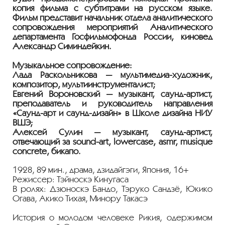
копия фильма с субтитрами на русском языке.
Фильм представит начальник отдела аналитического
сопровождения мероприятий Аналитического
департамента Госфильмофонда России, киновед
Александр Симиндейкин.
Музыкальное сопровождение:
Лада Раскольникова — мультимедиа-художник,
композитор, мультиинструменталист;
Евгений Вороновский — музыкант, саунд-артист,
преподаватель и руководитель направления
«Саунд-арт и саунд-дизайн» в Школе дизайна НИУ
ВШЭ;
Алексей Сулин — музыкант, саунд-артист,
отвечающий за sound-art, lowercase, asmr, musique
concrete, бикапо.
1928, 89 мин., драма, дзидайгэги, Япония, 16+
Режиссер: Тэйноскэ Кинугаса
В ролях: Дзюноскэ Бандо, Тэруко Сандзё, Юкико
Огава, Акико Тихая, Минору Такасэ
История о молодом человеке Рикия, одержимом