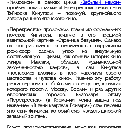
«Иллюзион» в рамках цикла
«Забытый немой»
пройдет показ фильма «Перекресток» режиссера
Тэйноскэ Кинугасы – пожалуй, крупнейшего
автора раннего японского кино.
«Перекресток» продолжил традицию формальных
поисков Кинугасы, начатую в его прошлой
авангардной картине «Страница безумия». Однако
на этот раз вместо экспериментов с нарративом
режиссер сделал упор на визуальную
составляющую – фильм, как отмечал историк кино
Акира Ивасаки, обладал «удивительной
законченностью кадров», а сам Кинугаса
«постарался вложить в него максимум своего
мастерства и чувства кино». Именно эту работу
режиссер взял с собой в мировое турне, в рамках
которого посетил Москву, Берлин и ряд других
европейских городов. Благодаря этому
«Перекресток» (в Германии лента вышла под
названием «В тени квартала Ёсивара») стал первым
японским фильмом, который смог увидеть широкий
западный зритель.
Будет продемонстрирована немецкая прокатная