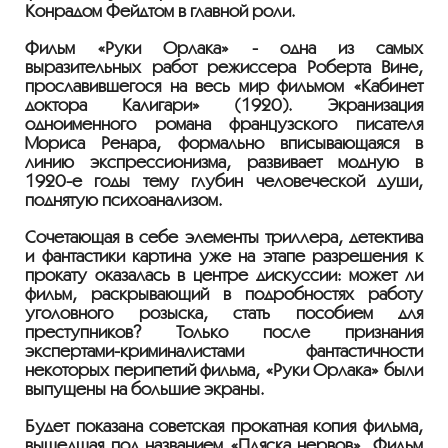
Конрадом Фейдтом в главной роли.
Фильм «Руки Орлака» - одна из самых
выразительных работ режиссера Роберта Вине,
прославившегося на весь мир фильмом «Кабинет
доктора Калигари» (1920). Экранизация
одноименного романа французского писателя
Мориса Ренара, формально вписывающаяся в
линию экспрессионизма, развивает модную в
1920-е годы тему глубин человеческой души,
поднятую психоанализом.
Сочетающая в себе элементы триллера, детектива
и фантастики картина уже на этапе разрешения к
прокату оказалась в центре дискуссии: может ли
фильм, раскрывающий в подробностях работу
уголовного розыска, стать пособием для
преступников? Только после признания
экспертами-криминалистами фантастичности
некоторых перипетий фильма, «Руки Орлака» были
выпущены на большие экраны.
Будет показана советская прокатная копия фильма,
вышедшая под названием «Пляска нервов». Фильм