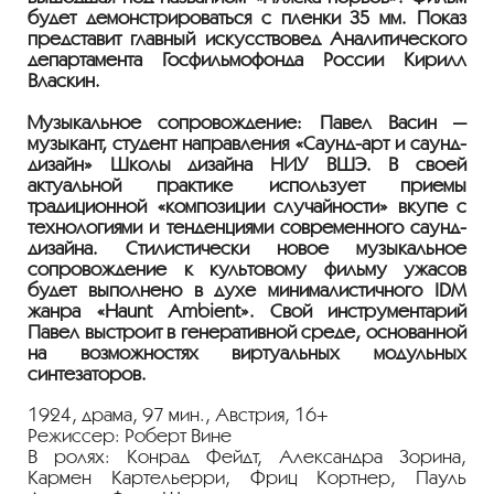
будет демонстрироваться с пленки 35 мм. Показ
представит главный искусствовед Аналитического
департамента Госфильмофонда России Кирилл
Власкин.
Музыкальное сопровождение:
Павел Васин —
музыкант, студент направления «Саунд-арт и саунд-
дизайн» Школы дизайна НИУ ВШЭ. В своей
актуальной практике использует приемы
традиционной «композиции случайности» вкупе с
технологиями и тенденциями современного саунд-
дизайна.
Стилистически новое музыкальное
сопровождение к культовому фильму ужасов
будет выполнено в духе минималистичного IDM
жанра «Haunt Ambient». Свой инструментарий
Павел выстроит в генеративной среде, основанной
на возможностях виртуальных модульных
синтезаторов.
1924, драма, 97 мин., Австрия, 16+
Режиссер: Роберт Вине
В ролях: Конрад Фейдт, Александра Зорина,
Кармен Картельерри, Фриц Кортнер, Пауль