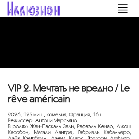
VIP 2. Мечтать не вредно / Le
rêve américain
2026, 125 мин., комедия, Франция, 16+
Режиссер: Антони Марсьяно
В ролях: Жан-Паскаль Зади, Рафаэль Кенар, Джош
Касобон, Магали Лангре, Габриэль Кабальеро,
Дэйв Кэмпбелл, Дэвид Кларк, Грегори Дефлер,