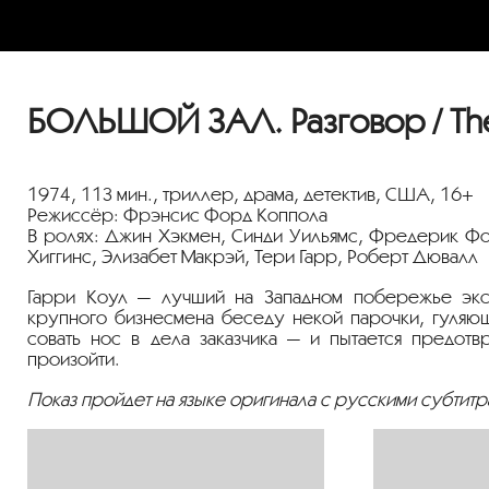
БОЛЬШОЙ ЗАЛ. Разговор / The
1974, 113 мин., триллер, драма, детектив, США, 16+
Режиссёр: Фрэнсис Форд Коппола
В ролях: Джин Хэкмен, Синди Уильямс, Фредерик Фо
Хиггинс, Элизабет Макрэй, Тери Гарр, Роберт Дювалл
Гарри Коул — лучший на Западном побережье экс
крупного бизнесмена беседу некой парочки, гуляю
совать нос в дела заказчика — и пытается предотвр
произойти.
Показ пройдет на языке оригинала с русскими субтитр