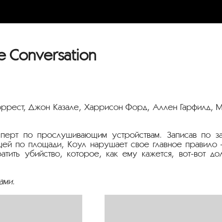
 Conversation
ррест, Джон Казале, Харрисон Форд, Аллен Гарфилд, М
перт по прослушивающим устройствам. Записав по за
щей по площади, Коул нарушает свое главное правило 
атить убийство, которое, как ему кажется, вот-вот д
ами.