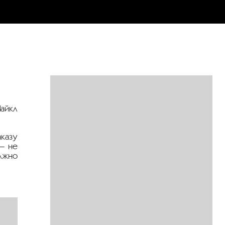
айкл
казу
— не
олжно