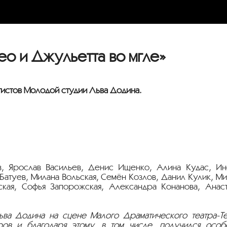
о и Джульетта во мгле»
тистов Молодой студии Льва Додина.
, Ярослав Васильев, Денис Ищенко, Алина Кудас, Ин
Батуев, Милана Вольская, Семён Козлов, Данил Кулик, М
кая, Софья Запорожская, Александра Конанова, Анаст
ьва Додина на сцене Малого Драматического театра-Те
ов и благодаря этому, в том числе, получился особ