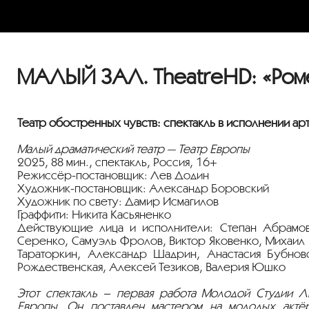
МАЛЫЙ ЗАЛ. TheatreHD: «Роме
Театр обострённых чувств: спектакль в исполнении ар
Малый драматический театр — Театр Европы
2025, 88 мин., спектакль, Россия, 16+
Режиссёр-постановщик: Лев Додин
Художник-постановщик: Александр Боровский
Художник по свету: Дамир Исмагилов
Граффити: Никита Касьяненко
Действующие лица и исполнители: Степан Абрамов
Серенко, Самуэль Фролов, Виктор Яковенко, Михаил 
Тараторкин, Александр Шадрин, Анастасия Бубновс
Рождественская, Алексей Тезиков, Валерия Юшко
Этот спектакль – первая работа Молодой Студии Л
Европы. Он поставлен мастером на молодых актёр