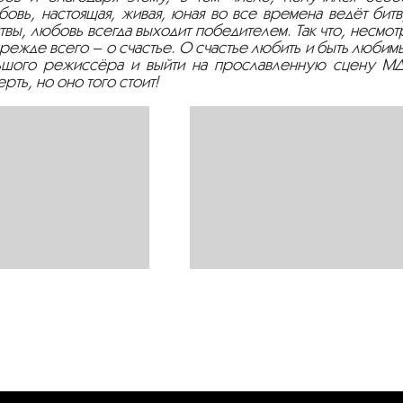
бовь, настоящая, живая, юная во все времена ведёт бит
твы, любовь всегда выходит победителем. Так что, несмот
режде всего – о счастье. О счастье любить и быть любим
ольшого режиссёра и выйти на прославленную сцену МД
рть, но оно того стоит!