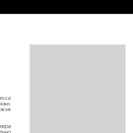
есса
ихаил
асия
атра
енно