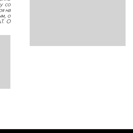
ву со
ря на
ым, о
Т. О