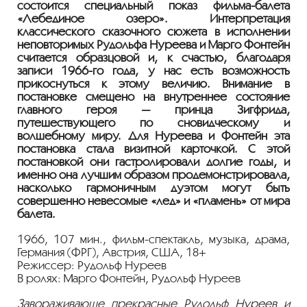
состоится специальный показ фильма-балета
«Лебединое озеро». Интерпретация
классического сказочного сюжета в исполнении
неповторимых Рудольфа Нуреева и Марго Фонтейн
считается образцовой и, к счастью, благодаря
записи 1966-го года, у нас есть возможность
прикоснуться к этому величию. Внимание в
постановке смещено на внутреннее состояние
главного героя — принца Зигфрида,
путешествующего по сновидческому и
волшебному миру. Для Нуреева и Фонтейн эта
постановка стала визитной карточкой. С этой
постановкой они гастролировали долгие годы, и
именно она лучшим образом продемонстрировала,
насколько гармоничным дуэтом могут быть
совершенно невесомые «лед» и «пламень» от мира
балета.
1966, 107 мин., фильм-спектакль, музыка, драма,
Германия (ФРГ), Австрия, США, 18+
Режиссер: Рудольф Нуреев
В ролях: Марго Фонтейн, Рудольф Нуреев
Завораживающе прекрасные Рудольф Нуреев и