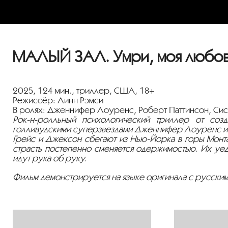
МАЛЫЙ ЗАЛ. Умри, моя любовь
2025, 124 мин., триллер, США, 18+
Режиссёр: Линн Рэмси
В ролях: Дженнифер Лоуренс, Роберт Паттинсон, Сис
Рок-н-ролльный психологический триллер от соз
голливудскими суперзвездами Дженнифер Лоуренс и 
Грейс и Джексон сбегают из Нью-Йорка в горы Монта
страсть постепенно сменяется одержимостью. Их уе
идут рука об руку.
Фильм демонстрируется на языке оригинала с русским