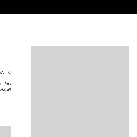
е, с
ь. Но
умие