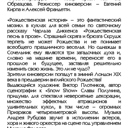
Образцова. Режиссер киноверсии – Евгений
Кирпа и Алексей Франдетти.
«Рождественская история» – это фантастический
мюзикл в куклах для всей семьи по святочному
рассказу Чарльза Диккенса «Рождественская
песнь в прозе». Страшный скряга и брюзга Скрудж
терпеть не может Рождества и не понимает
всеобщего праздничного веселья. Но однажды в
Сочельник ему являются три загадочных духа и,
словно на машине времени, переносят его в
прошлое и будущее, заставляя решительно
изменить свою жизнь. Это ли не чудо?
Зрители киноверсии попадут в зимний Лондон XIX
века в преддверии английского Рождества!
Выдающийся художник Виктор Плотников, автор
сценографии к «Snow Show» Славы Полунина,
придумал для спектакля невероятные декорации,
множество эффектных аттракционов и
удивительных кукол, в том числе – огромных
Призраков четырехметровой высоты. Музыка
Андрея Рубцова звучит в исполнении актеров,
хора и живого оркестра на сцене под управлением