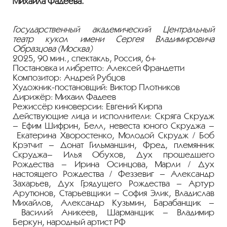
Михаила Фадеева.
Государственный академический Центральный
театр кукол имени Сергея Владимировича
Образцова (Москва)
2025, 90 мин., спектакль, Россия, 6+
Постановка и либретто: Алексей Франдетти
Композитор: Андрей Рубцов
Художник-постановщий: Виктор Плотников
Дирижёр: Михаил Фадеев
Режиссёр киноверсии: Евгений Кирпа
Действующие лица и исполнители: Скряга Скрудж
– Ефим Шифрин, Белл, невеста юного Скруджа –
Екатерина Хворостенко, Молодой Скрудж / Боб
Крэтчит – Донат Гильманшин, Фред, племянник
Скруджа– Илья Обухов, Дух прошедшего
Рождества – Ирина Осинцова, Марли / Дух
настоящего Рождества / Феззевиг – Александр
Захарьев, Дух Грядущего Рождества – Артур
Арутюнов, Старьевщики – София Элик, Владислав
Михайлов, Александр Кузьмин, Барабанщик –
Василий Аникеев, Шарманщик – Владимир
Беркун, народный артист РФ