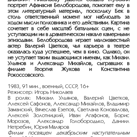
портрет Афанасия Белобородова, помогает ему в
этом литературный материал, поскольку Бек в
столь ответственный момент мог наблюдать за
ходом мысли полковника и его действиями. Картина
сочетает в себе масштаб батальных сцен, с не
уступающим им в драматическом накале камерными
эпизодами. Белобородова играет малоизвестный
актер Валерий Цветков, чья карьера в театре
оказалась куда успешнее, чем в кино. Однако, он
не уступает таким выдающимся именам, как Михаил
Ульянов и Александр Михайлов, сыгравших в
фильме Георгия Жукова и Константина
Рокоссовского.
1983, 91 мин., военный, СССР, 16+
Режиссер: Игорь Николаев
В ролях: Михаил Ульянов, Валерий Цветков,
Алексей Сафонов, Александр Михайлов, Владимир
Заманский, Вячеслав Езепов, Светлана Коновалова,
Алексей Золотницкий, Иван Агафонов, Борис
Морозов, Александр Голобородько, Даниил
Нетребин, Юрия Маляров
Фильм посвящен декабрьским наступательным