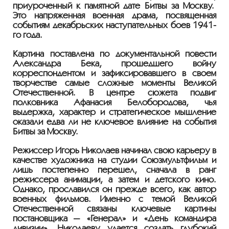
приуроченный к памятной дате Битвы за Москву.
Это напряженная военная драма, посвященная
событиям декабрьских наступательных боев 1941-
го года.
Картина поставлена по документальной повести
Александра Бека, прошедшего войну
корреспондентом и зафиксировавшего в своем
творчестве самые сложные моменты Великой
Отечественной. В центре сюжета подвиг
полковника Афанасия Белобородова, чья
выдержка, характер и стратегическое мышление
оказали едва ли не ключевое влияние на события
Битвы за Москву.
Режиссер Игорь Николаев начинал свою карьеру в
качестве художника на студии Союзмультфильм и
лишь постепенно перешел, сначала в ранг
режиссера анимации, а затем и детского кино.
Однако, прославился он прежде всего, как автор
военных фильмов. Именно с темой Великой
Отечественной связаны ключевые картины
постановщика — «Генерал» и «День командира
дивизии». Николаеву удается создать глубокий