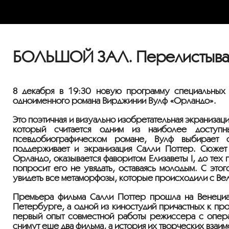
БОЛЬШОЙ ЗАЛ. Перелистывая 
8 декабря в 19:30 новую программу специальных 
одноименного романа Вирджинии Вулф «Орландо».
Это поэтичная и визуально изобретательная экранизац
который считается одним из наиболее доступ
псевдобиографическом романе, Вулф выбирает 
поддерживает и экранизация Салли Поттер. Сюжет
Орландо, оказывается фаворитом Елизаветы I, до тех
попросит его не увядать, оставаясь молодым. С этог
увидеть все метаморфозы, которые происходили с Ве
Премьера фильма Салли Поттер прошла на Венециан
Петербурге, а одной из киностудий причастных к пр
первый опыт совместной работы режиссера с опера
снимут еще два фильма, а история их творческих взаи