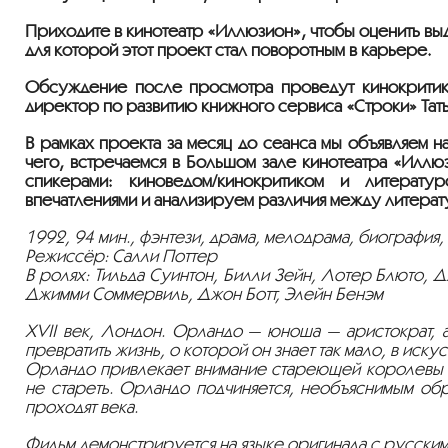
Приходите в кинотеатр «Иллюзион», чтобы оценить в
для которой этот проект стал поворотным в карьере.
Обсуждение после просмотра проведут кинокритик, а
директор по развитию книжного сервиса «Строки» Тат
В рамках проекта за месяц до сеанса мы объявляем 
чего, встречаемся в Большом зале кинотеатра «Иллю
спикерами: киноведом/кинокритиком и литерат
впечатлениями и анализируем различия между литерат
1992, 94 мин., фэнтези, драма, мелодрама, биография
Режиссёр: Салли Поттер
В ролях: Тильда Суинтон, Билли Зейн, Лотер Блюто, 
Джимми Соммервиль, Джон Ботт, Элейн Бенэм
XVII век, Лондон. Орландо — юноша — аристократ, 
превратить жизнь, о которой он знает так мало, в иску
Орландо привлекает внимание стареющей королевы Ел
не стареть. Орландо подчиняется, необъяснимым обр
проходят века.
Фильм демонстрируется на языке оригинала с русским