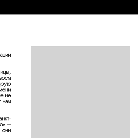
ации
ницы,
воем
орую
мени
ие не
т нам
нкт-
до» —
 они