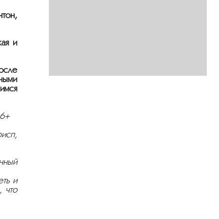
нтон,
кая и
После
нными
имся
16+
рисп,
нный
еть и
, что