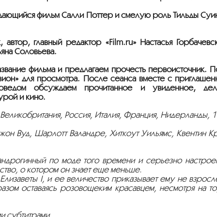
ыдающийся фильм Салли Поттер и смелую роль Тильды Суи
втор, главный редактор «Film.ru» Настасья Горбачевс
ьяна Соловьева.
название фильма и предлагаем прочесть первоисточник. 
зион» для просмотра. После сеанса вместе с приглашё
уроведом обсуждаем прочитанное и увиденное, дел
урой и кино.
, Великобритания, Россия, Италия, Франция, Нидерланды, 
Джон Вуд, Шарлотт Валандре, Хиткоут Уильямс, Квентин К
андрогинный по моде того времени и серьезно настрое
сство, о котором он знает еще меньше.
изаветы I, и ее величество приказывает ему не взросл
азом оставаясь розовощеким красавцем, несмотря на то
и субтитрами.