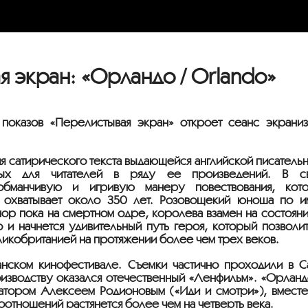
экран: «Орландо / Orlando»
показов «Перелистывая экран» откроет сеанс экраниз
ия сатирического текста выдающейся английской писатель
ных для читателей в ряду ее произведений. В с
обманчивую и игривую манеру повествования, кот
 охватывает около 350 лет. Розовощекий юноша по и
 пор пока на смертном одре, королева взамен на состоян
о и начнется удивительный путь героя, который позволи
ликобританией на протяжении более чем трех веков.
ском кинофестивале. Съемки частично проходили в Са
оизводству оказался отечественный «Ленфильм». «Орлан
тором Алексеем Родионовым («Иди и смотри»), вместе
моотношений растянется более чем на четверть века.