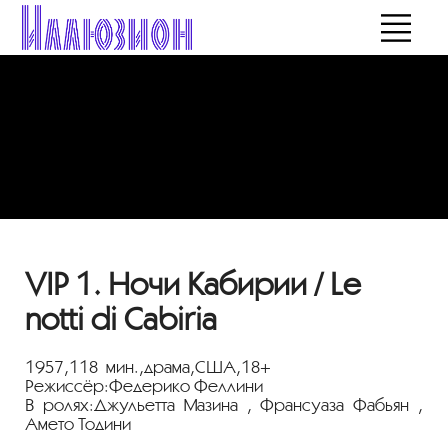
VIP 1. Ночи Кабирии / Le
notti di Cabiria
1957,118 мин.,драма,США,18+
Режиссёр:Федерико Феллини
В ролях:Джульетта Мазина , Франсуаза Фабьян ,
Амето Тодини