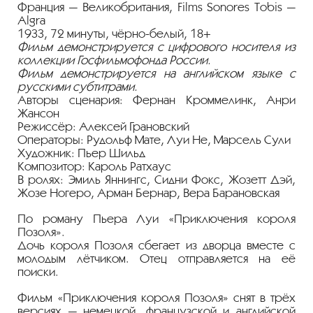
Франция — Великобритания, Films Sonores Tobis —
Algra
1933, 72 минуты, чёрно-белый, 18+
Фильм демонстрируется с цифрового носителя из
коллекции Госфильмофонда России.
Фильм демонстрируется на английском языке с
русскими субтитрами.
Авторы сценария: Фернан Кроммелинк, Анри
Жансон
Режиссёр: Алексей Грановский
Операторы: Рудольф Мате, Луи Не, Марсель Сули
Художник: Пьер Шильд
Композитор: Кароль Ратхаус
В ролях: Эмиль Яннингс, Сидни Фокс, Жозетт Дэй,
Жозе Ногеро, Арман Бернар, Вера Барановская
По роману Пьера Луи «Приключения короля
Позоля».
Дочь короля Позоля сбегает из дворца вместе с
молодым лётчиком. Отец отправляется на её
поиски.
Фильм «Приключения короля Позоля» снят в трёх
версиях — немецкой, французской и английской