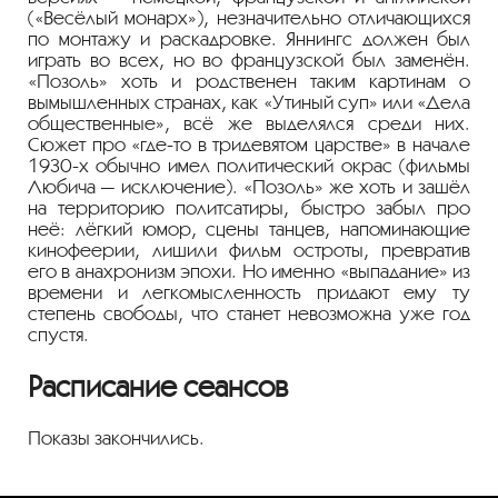
(«Весёлый монарх»), незначительно отличающихся
по монтажу и раскадровке. Яннингс должен был
играть во всех, но во французской был заменён.
«Позоль» хоть и родственен таким картинам о
вымышленных странах, как «Утиный суп» или «Дела
общественные», всё же выделялся среди них.
Сюжет про «где-то в тридевятом царстве» в начале
1930-х обычно имел политический окрас (фильмы
Любича — исключение). «Позоль» же хоть и зашёл
на территорию политсатиры, быстро забыл про
неё: лёгкий юмор, сцены танцев, напоминающие
кинофеерии, лишили фильм остроты, превратив
его в анахронизм эпохи. Но именно «выпадание» из
времени и легкомысленность придают ему ту
степень свободы, что станет невозможна уже год
спустя.
Расписание сеансов
Показы закончились.