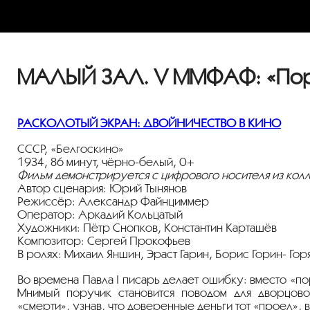
МАЛЫЙ ЗАЛ. V ММФАФ: «Пор
РАСКОЛОТЫЙ ЭКРАН: ДВОЙНИЧЕСТВО В КИНО
СССР, «Белгоскино»
1934, 86 минут, чёрно-белый, 0+
Фильм демонстрируется с цифрового носителя из кол
Автор сценария: Юрий Тынянов
Режиссёр: Александр Файнциммер
Оператор: Аркадий Кольцатый
Художники: Пётр Снопков, Константин Карташёв
Композитор: Сергей Прокофьев
В ролях: Михаил Яншин, Эраст Гарин, Борис Горин- Го
Во времена Павла I писарь делает ошибку: вместо «п
Мнимый поручик становится поводом для дворцово
«смерти», узнав, что доверенные деньги тот «проел»,