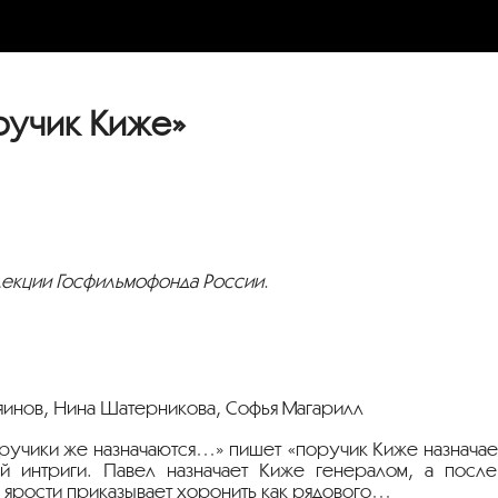
учик Киже»
лекции Госфильмофонда России.
ряинов, Нина Шатерникова, Софья Магарилл
оручики же назначаются…» пишет «поручик Киже назначае
й интриги. Павел назначает Киже генералом, а после
 в ярости приказывает хоронить как рядового…