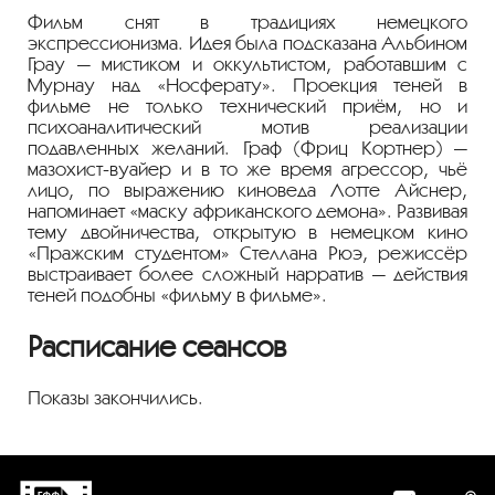
Фильм снят в традициях немецкого
экспрессионизма. Идея была подсказана Альбином
Грау — мистиком и оккультистом, работавшим с
Мурнау над «Носферату». Проекция теней в
фильме не только технический приём, но и
психоаналитический мотив реализации
подавленных желаний. Граф (Фриц Кортнер) —
мазохист-вуайер и в то же время агрессор, чьё
лицо, по выражению киноведа Лотте Айснер,
напоминает «маску африканского демона». Развивая
тему двойничества, открытую в немецком кино
«Пражским студентом» Стеллана Рюэ, режиссёр
выстраивает более сложный нарратив — действия
теней подобны «фильму в фильме».
Расписание сеансов
Показы закончились.