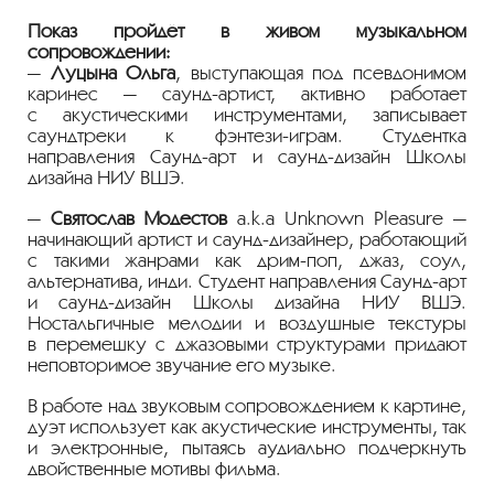
Показ пройдёт в живом музыкальном
сопровождении:
—
Луцына Ольга
, выступающая под псевдонимом
каринес —
саунд-артист
, активно работает
с акустическими инструментами, записывает
саундтреки к
фэнтези-играм
. Студентка
направления
Саунд-арт
и
саунд-дизайн
Школы
дизайна НИУ ВШЭ.
—
Святослав Модестов
a.k.a Unknown Pleasure —
начинающий артист и
саунд-дизайнер
, работающий
с такими жанрами как
дрим-поп
, джаз, соул,
альтернатива, инди. Студент направления
Саунд-арт
и
саунд-дизайн
Школы дизайна НИУ ВШЭ.
Ностальгичные мелодии и воздушные текстуры
в перемешку с джазовыми структурами придают
неповторимое звучание его музыке.
В работе над звуковым сопровождением к картине,
дуэт использует как акустические инструменты, так
и электронные, пытаясь аудиально подчеркнуть
двойственные мотивы фильма.