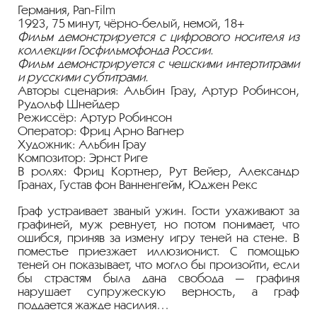
Германия, Pan-Film
1923, 75 минут, чёрно-белый, немой, 18+
Фильм демонстрируется с цифрового носителя из
коллекции Госфильмофонда России.
Фильм демонстрируется с чешскими интертитрами
и русскими субтитрами.
Авторы сценария: Альбин Грау, Артур Робинсон,
Рудольф Шнейдер
Режиссёр: Артур Робинсон
Оператор: Фриц Арно Вагнер
Художник: Альбин Грау
Композитор: Эрнст Риге
В ролях: Фриц Кортнер, Рут Вейер, Александр
Гранах, Густав фон Ванненгейм, Юджен Рекс
Граф устраивает званый ужин. Гости ухаживают за
графиней, муж ревнует, но потом понимает, что
ошибся, приняв за измену игру теней на стене. В
поместье приезжает иллюзионист. С помощью
теней он показывает, что могло бы произойти, если
бы страстям была дана свобода — графиня
нарушает супружескую верность, а граф
поддается жажде насилия…