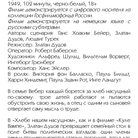
1949, 102 минуты, чёрно-белый, 18+
Фильм демонстрируется с цифрового носителя из
коллекции Госфильмофонда России.
Фильм демонстрируется на немецком языке с
русскими субтитрами.
Авторы сценария: Ганс Хоаким Бейер, Златан
Дудов, Людвиг Турек
Режиссёр: Златан Дудов
Оператор: Роберт Баберске
Художники: Альфред Шульц, Вильгельм Ворверг,
Ингеборг Грюнберг
Композитор: Ханс Эйслер
В ролях: Виктория фон Балласко, Пауль Бильдт,
Харри Хиндемит, Пауль Эдвин Рот, Инге Ландгут
В семье Вебер каждый борется за хлеб насущный
по-своему: трое детей работают и пытаются
обустроить свою жизнь, а отец с одним из сыновей
отвергает саму мысль о труде.
В «Хлебе нашем насущном», как и в фильме «Куле
Вампе», Златан Дудов превращает семейный стол в
поле битвы политических взглядов: одни члены
семьи придерживаются старых порядков, тогда как