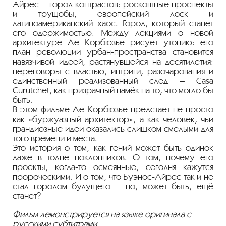
Айрес – город контрастов: роскошные проспекты
и трущобы, европейский лоск и
латиноамериканский хаос. Город, который станет
его одержимостью. Между лекциями о новой
архитектуре Ле Корбюзье рисует утопию: его
план революции урбан-пространства становится
навязчивой идеей, растянувшейся на десятилетия:
переговоры с властью, интриги, разочарования и
единственный реализованный след – Casa
Curutchet, как призрачный намёк на то, что могло бы
быть.
В этом фильме Ле Корбюзье предстает не просто
как «буржуазный архитектор», а как человек, чьи
грандиозные идеи оказались слишком смелыми для
того времени и места.
Это история о том, как гений может быть одинок
даже в толпе поклонников. О том, почему его
проекты, когда-то осмеянные, сегодня кажутся
пророческими. И о том, что Буэнос-Айрес так и не
стал городом будущего – но, может быть, ещё
станет?
Фильм демонстрируется на языке оригинала с
русскими субтитрами.