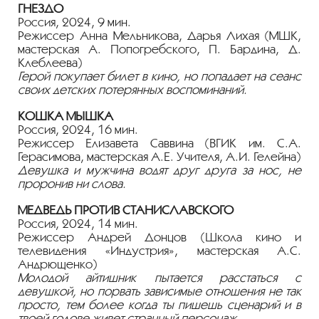
ГНЕЗДО
Россия, 2024, 9 мин.
Режиссер Анна Мельникова, Дарья Лихая (МШК,
мастерская А. Попогребского, П. Бардина, Д.
Клеблеева)
Герой покупает билет в кино, но попадает на сеанс
своих детских потерянных воспоминаний.
КОШКА МЫШКА
Россия, 2024, 16 мин.
Режиссер Елизавета Саввина (ВГИК им. С.А.
Герасимова, мастерская А.Е. Учителя, А.И. Гелейна)
Девушка и мужчина водят друг друга за нос, не
проронив ни слова.
МЕДВЕДЬ ПРОТИВ СТАНИСЛАВСКОГО
Россия, 2024, 14 мин.
Режиссер Андрей Донцов (Школа кино и
телевидения «Индустрия», мастерская А.С.
Андрющенко)
Молодой айтишник пытается расстаться с
девушкой, но порвать зависимые отношения не так
просто, тем более когда ты пишешь сценарий и в
твоей голове живет странный персонаж.