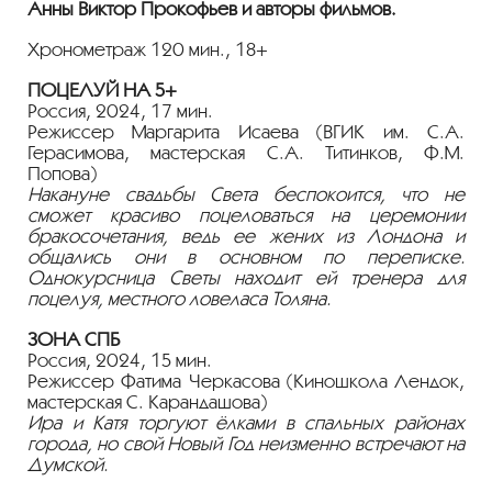
Анны Виктор Прокофьев и авторы фильмов.
Хронометраж 120 мин., 18+
ПОЦЕЛУЙ НА 5+
Россия, 2024, 17 мин.
Режиссер Маргарита Исаева (ВГИК им. С.А.
Герасимова, мастерская С.А. Титинков, Ф.М.
Попова)
Накануне свадьбы Света беспокоится, что не
сможет красиво поцеловаться на церемонии
бракосочетания, ведь ее жених из Лондона и
общались они в основном по переписке.
Однокурсница Светы находит ей тренера для
поцелуя, местного ловеласа Толяна.
ЗОНА СПБ
Россия, 2024, 15 мин.
Режиссер Фатима Черкасова (Киношкола Лендок,
мастерская С. Карандашова)
Ира и Катя торгуют ёлками в спальных районах
города, но свой Новый Год неизменно встречают на
Думской.