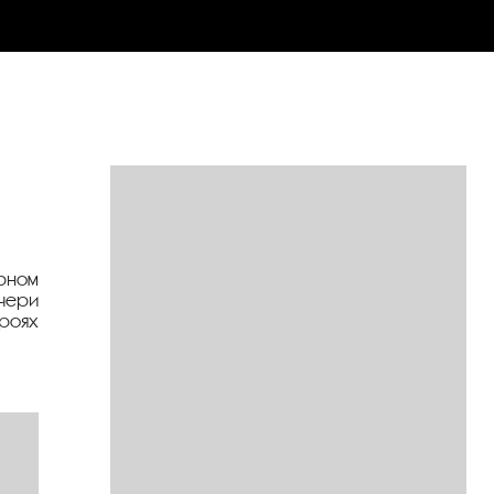
урном
очери
роях