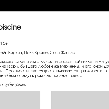
iscine
 16+
жейн Биркин, Поль Кроше, Сюзи Жаспар
лаждаются ленивым отдыхом на роскошной вилле на Лаз
ние Гарри, бывшего любовника Марианны, и его юной д
л. Прошлое и настоящее сталкиваются, разжигая в ге
 неизбежно ведут к роковым последствиям…
и субтитрами.