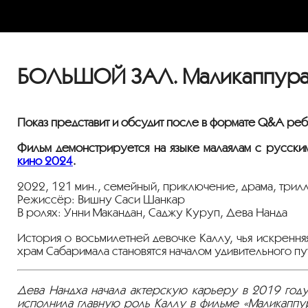
БОЛЬШОЙ ЗАЛ. Маликаппурам
Показ представит и обсудит после в формате Q&A
реб
Фильм демонстрируется на языке малаялам с русски
кино 2024
.
2022, 121 мин., семейный, приключение, драма, трилл
Режиссёр: Вишну Саси Шанкар
В ролях: Унни Макандан, Саджу Куруп, Дева Нанда
История о восьмилетней девочке Каллу, чья искрення
храм Сабаримала становятся началом удивительного пу
Дева Нандха начала актерскую карьеру в 2019 году
исполнила главную роль Каллу в фильме «Маликаппу