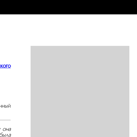
кого
енный
 она
была