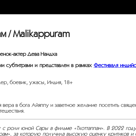
 / Malikappuram
енок-актер
Дева Нандха
ми субтитрами и представлен в рамках
Фестиваля индийс
ер, боевик, ужасы, Индия, 18+
я вера в бога Айяппу и заветное желание посетить свящ
тешествия.
 с роли юной Сары в фильме «Тхоттаппан». В 2022 году
рам», за которую получила высокую оценку критиков и 