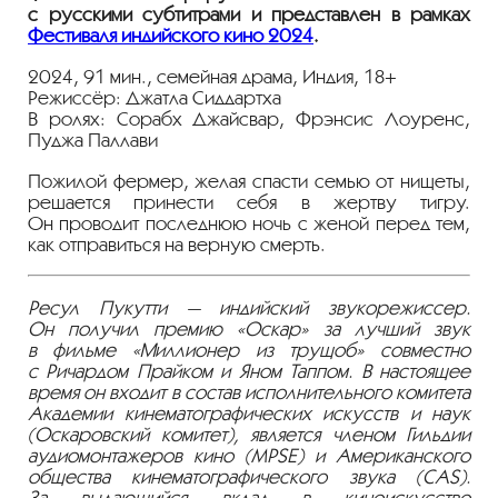
с русскими субтитрами и представлен в рамках
Фестиваля индийского кино 2024
.
2024, 91 мин., семейная драма, Индия, 18+
Режиссёр: Джатла Сиддартха
В ролях: Сорабх Джайсвар, Фрэнсис Лоуренс,
Пуджа Паллави
Пожилой фермер, желая спасти семью от нищеты,
решается принести себя в жертву тигру.
Он проводит последнюю ночь с женой перед тем,
как отправиться на верную смерть.
Ресул Пукутти — индийский звукорежиссер.
Он получил премию «Оскар» за лучший звук
в фильме «Миллионер из трущоб» совместно
с Ричардом Прайком и Яном Таппом. В настоящее
время он входит в состав исполнительного комитета
Академии кинематографических искусств и наук
(Оскаровский комитет), является членом Гильдии
аудиомонтажеров кино (MPSE) и Американского
общества кинематографического звука (CAS).
За выдающийся вклад в киноискусство