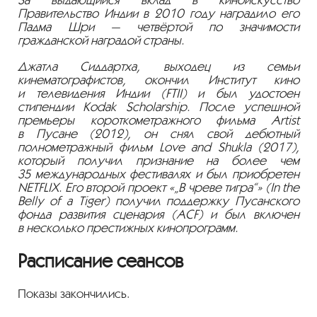
Правительство Индии в 2010 году наградило его
Падма Шри — четвёртой по значимости
гражданской наградой страны.
Джатла Сиддартха, выходец из семьи
кинематографистов, окончил Институт кино
и телевидения Индии (FTII) и был удостоен
стипендии Kodak Scholarship. После успешной
премьеры короткометражного фильма Artist
в Пусане (2012), он снял свой дебютный
полнометражный фильм Love and Shukla (2017),
который получил признание на более чем
35 международных фестивалях и был приобретен
NETFLIX. Его второй проект «„В чреве тигра“» (In the
Belly of a Tiger) получил поддержку Пусанского
фонда развития сценария (ACF) и был включен
в несколько престижных кинопрограмм.
Расписание сеансов
Показы закончились.