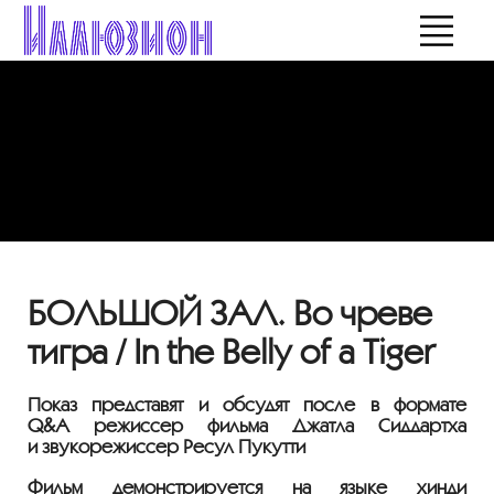
БОЛЬШОЙ ЗАЛ. Во чреве
тигра / In the Belly of a Tiger
Показ представят и обсудят после в формате
Q&A режиссер фильма Джатла Сиддартха
и звукорежиссер Ресул Пукутти
Фильм демонстрируется на языке хинди