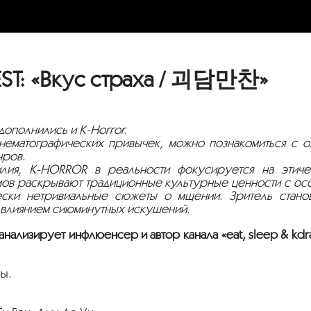
T: «Вкус страха / 괴담만찬»
дополнились и
K-Horror
.
нематографических привычек, можно познакомиться с о
нров.
илия,
K-HORROR
в реальности фокусируется на этиче
мов раскрывают традиционные культурные ценности с ос
ски нетривиальные сюжеты о мщении. Зритель станов
 влиянием сиюминутных искушений.
анализирует инфлюенсер и автор канала «eat, sleep & kd
ны.