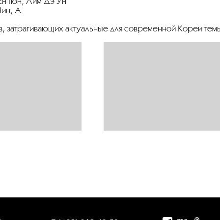
Ён Гюн, Лим Дэ Ун
Чин, А
, затрагивающих актуальные для современной Кореи тем