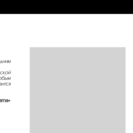
дним
ской
обым
ится
rama»