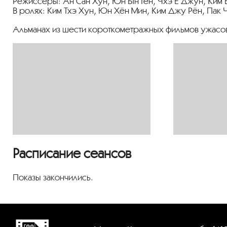
Режиссёры: Ан Сан Хун, Юн Ын Гён, Чхэ Ё Джун, Ким 
В ролях: Ким Тхэ Хун, Юн Хён Мин, Ким Джу Рён, Пак 
Альманах из шести короткометражных фильмов ужасов
Расписание сеансов
Показы закончились.