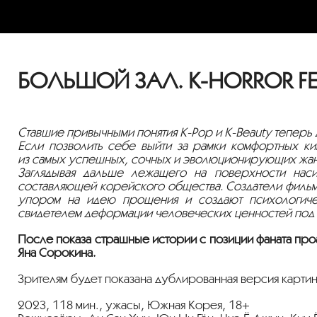
БОЛЬШОЙ ЗАЛ. K-HORROR FES
Ставшие привычными понятия
K-Pop
и
K-Beauty
теперь 
Если позволить себе выйти за рамки комфортных ки
из самых успешных, сочных и эволюционирующих жа
Заглядывая дальше лежащего на поверхности нас
составляющей корейского общества. Создатели филь
упором на идею прощения и создают психологиче
свидетелем деформации человеческих ценностей под
После показа страшные истории с позиции фаната про
Яна Сорокина.
Зрителям будет показана дублированная версия карти
2023, 118 мин., ужасы, Южная Корея, 18+