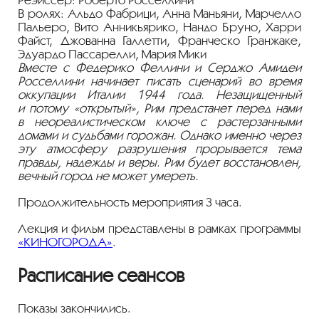
В ролях: Альдо Фабрици, Анна Маньяни, Марчелло
Пальеро, Вито Анникьярико, Нандо Бруно, Харри
Файст, Джованна Галлетти, Франческо Гранжаке,
Эдуардо Пассарелли, Мария Мики
Вместе с Федерико Феллини и Серджо Амидеи
Росселлини начинает писать сценарий во время
оккупации Италии 1944 года. Незащищенный
и потому «открытый», Рим предстанет перед нами
в неореалистическом ключе с растерзанными
домами и судьбами горожан. Однако именно через
эту атмосферу разрушения прорывается тема
правды, надежды и веры. Рим будет восстановлен,
вечный город не может умереть.
Продолжительность мероприятия 3 часа.
Лекция и фильм представлены в рамках программы
«КИНОГОРОДА»
.
Расписание сеансов
Показы закончились.