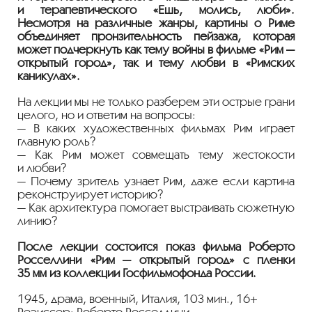
и терапевтического «Ешь, молись, люби».
Несмотря на различные жанры, картины о Риме
объединяет пронзительность пейзажа, которая
может подчеркнуть как тему войны в фильме «Рим —
открытый город», так и тему любви в «Римских
каникулах».
На лекции мы не только разберем эти острые грани
целого, но и ответим на вопросы:
— В каких художественных фильмах Рим играет
главную роль?
— Как Рим может совмещать тему жестокости
и любви?
— Почему зритель узнает Рим, даже если картина
реконструирует историю?
— Как архитектура помогает выстраивать сюжетную
линию?
После лекции состоится показ фильма Роберто
Росселлини «Рим — открытый город» с пленки
35 мм из коллекции Госфильмофонда России.
1945, драма, военный, Италия, 103 мин., 16+
Реэиссер: Роберто Росселлини